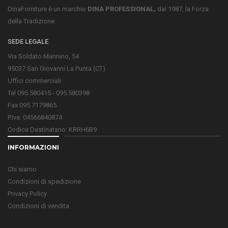
DinaForniture è un marchio
DINA PROFESSIONAL,
dal 1987, la Forza
della Tradizione.
SEDE LEGALE
Via Soldato Mannino, 54
95037 San Giovanni La Punta (CT)
Uffici commerciali:
Tel 095.580415 - 095.580398
Fax 095.7179865
P.Iva: 04566840874
Codice Destinatario: KRRH6B9
INFORMAZIONI
Chi siamo
Condizioni di spedizione
Privacy Policy
Condizioni di vendita