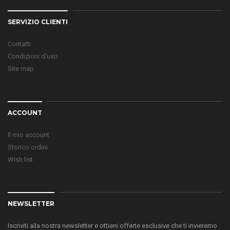
SERVIZIO CLIENTI
Contatti
Condizioni d'uso
Site map
ACCOUNT
Il mio account
Storico ordini
Wish list
NEWSLETTER
Iscriviti alla nostra newsletter e ottieni offerte esclusive che ti invieremo