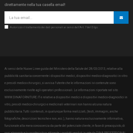
direttamente nella tua casella email!
Autorizzo il trattamento dei dati personali ai sensi dell’Art. 7 del D.lgs.
Ai sensi delle Nuove Linee guida del Ministero della Salute del 28/03/2013, relative alla
pubblicità sanitaria concernente i dispositivi medici, dispositivi medico-diagnostici in vitro
e presidi medico chirurgici, si avvisa l'utente che le informazioni ivi contenute sono
esclusivamente rivolte agli operatori professionali. Le informazioni riportate nel sito
WWW.DINAFORNITURE.IT e relative a dispositivi medici e dispositivi medico-diagnostici in
vitro, presidi medico-chirurgici e medicinali veterinari non hanno alcuna natura
pubblicitaria.Tutti i contenuti, in qualunque forma realizzati, (testi, immagini, anche
fotografiche, descrizioni tecniche e non, ecc.), hanno natura esclusivamente informativa,
funzionale alla mera conoscenza da parte del potenziale cliente, in fase di preacquisto, di
ogni elemento e/o caratteristica attinente i prodotti venduti in rete da DINA PROFESSIONAL