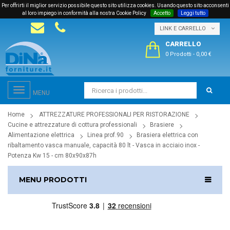
Per offrirti il miglior servizio possibile questo sito utilizza cookies. Usando questo sito acconsenti
al loro impiego in conformità alla nostra Cookie Policy
Accetto
Leggi tutto
LINK E CARRELLO
CARRELLO
0 Prodotti
-
0,00 €
Toggle
MENU
navigation
Home
ATTREZZATURE PROFESSIONALI PER RISTORAZIONE
Cucine e attrezzature di cottura professionali
Brasiere
Alimentazione elettrica
Linea prof.90
Brasiera elettrica con
ribaltamento vasca manuale, capacità 80 lt - Vasca in acciaio inox -
Potenza Kw 15 - cm 80x90x87h
MENU PRODOTTI