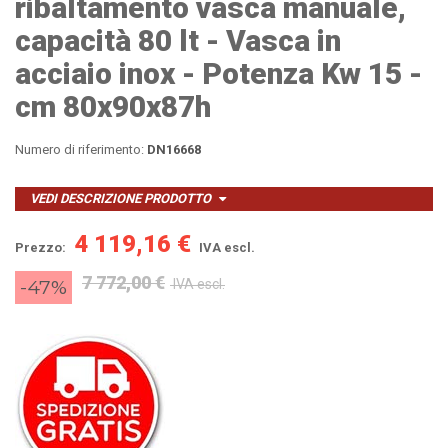
ribaltamento vasca manuale,
capacità 80 lt - Vasca in
acciaio inox - Potenza Kw 15 -
cm 80x90x87h
Numero di riferimento:
DN16668
VEDI DESCRIZIONE PRODOTTO
4 119,16 €
Prezzo:
IVA escl.
7 772,00 €
-47%
IVA escl.