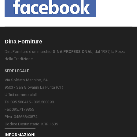
Dina Forniture
DinaForniture è un marchio
DINA PROFESSIONAL,
dal 1987, la Forza
della Tradizione.
SEDE LEGALE
Via Soldato Mannino, 54
95037 San Giovanni La Punta (CT)
Uffici commerciali:
Tel 095.580415 - 095.580398
Fax 095.7179865
P.Iva: 04566840874
Codice Destinatario: KRRH6B9
INFORMAZIONI