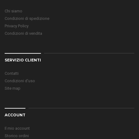
Chi siamo
Condizioni di spedizione
Privacy Policy
Condizioni di vendita
SERVIZIO CLIENTI
Contatti
Condizioni d'uso
Site map
ACCOUNT
Il mio account
Storico ordini