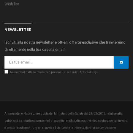
Wish list
NEWSLETTER
Iscriviti alla nostra newsletter e ottieni offerte esclusive che ti invieremo
direttamente nella tua casella email!
Autorizzo il trattamento dei dati personali ai sensi dell’Art. 7 del D.lgs.
Ai sensi delle Nuove Linee guida del Ministero della Salute del 28/03/2013, relative alla
pubblicità sanitaria concernente i dispositivi medici, dispositivi medico-diagnostici in vitro
e presidi medico chirurgici, si avvisa l'utente che le informazioni ivi contenute sono