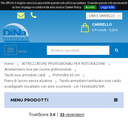
Per offrirti il miglior servizio possibile questo sito utilizza cookies. Usando questo sito acconsenti
al loro impiego in conformità alla nostra Cookie Policy
Accetto
Leggi tutto
LINK E CARRELLO
CARRELLO
0 Prodotti
-
0,00 €
Toggle
MENU
navigation
Home
ATTREZZATURE PROFESSIONALI PER RISTORAZIONE
Arredamento inox per cucine professionali
Tavoli inox armadiati caldi
Profondità 60 cm
Piano di lavoro senza alzatina
Tavolo armadiato tamburato inox caldo
scaldapiatti riscaldato con ante scorrevoli - cm 160x60x85/90h
MENU PRODOTTI