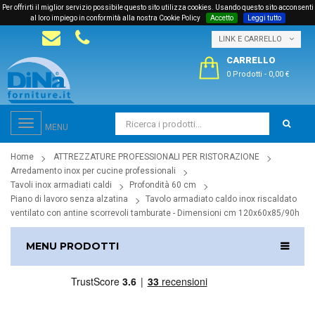
Per offrirti il miglior servizio possibile questo sito utilizza cookies. Usando questo sito acconsenti
al loro impiego in conformità alla nostra Cookie Policy
Accetto
Leggi tutto
LINK E CARRELLO
CARRELLO
0 Prodotti
-
0,00 €
Toggle
MENU
navigation
Home
ATTREZZATURE PROFESSIONALI PER RISTORAZIONE
Arredamento inox per cucine professionali
Tavoli inox armadiati caldi
Profondità 60 cm
Piano di lavoro senza alzatina
Tavolo armadiato caldo inox riscaldato
ventilato con antine scorrevoli tamburate - Dimensioni cm 120x60x85/90h
MENU PRODOTTI