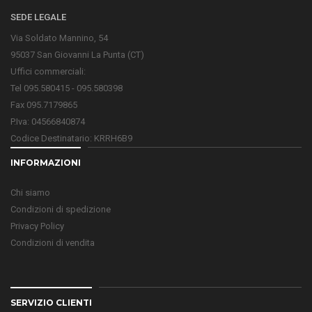
SEDE LEGALE
Via Soldato Mannino, 54
95037 San Giovanni La Punta (CT)
Uffici commerciali:
Tel 095.580415 - 095.580398
Fax 095.7179865
P.Iva: 04566840874
Codice Destinatario: KRRH6B9
INFORMAZIONI
Chi siamo
Condizioni di spedizione
Privacy Policy
Condizioni di vendita
SERVIZIO CLIENTI