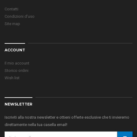
Contatti
Condizioni d'uso
Site map
ACCOUNT
Il mio account
Storico ordini
Wish list
NEWSLETTER
Iscriviti alla nostra newsletter e ottieni offerte esclusive che ti invieremo
direttamente nella tua casella email!