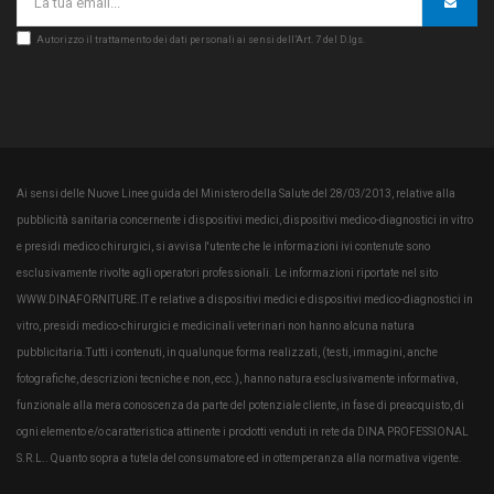
Autorizzo il trattamento dei dati personali ai sensi dell’Art. 7 del D.lgs.
Ai sensi delle Nuove Linee guida del Ministero della Salute del 28/03/2013, relative alla
pubblicità sanitaria concernente i dispositivi medici, dispositivi medico-diagnostici in vitro
e presidi medico chirurgici, si avvisa l'utente che le informazioni ivi contenute sono
esclusivamente rivolte agli operatori professionali. Le informazioni riportate nel sito
WWW.DINAFORNITURE.IT e relative a dispositivi medici e dispositivi medico-diagnostici in
vitro, presidi medico-chirurgici e medicinali veterinari non hanno alcuna natura
pubblicitaria.Tutti i contenuti, in qualunque forma realizzati, (testi, immagini, anche
fotografiche, descrizioni tecniche e non, ecc.), hanno natura esclusivamente informativa,
funzionale alla mera conoscenza da parte del potenziale cliente, in fase di preacquisto, di
ogni elemento e/o caratteristica attinente i prodotti venduti in rete da DINA PROFESSIONAL
S.R.L.. Quanto sopra a tutela del consumatore ed in ottemperanza alla normativa vigente.