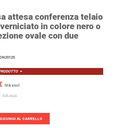
sa attesa conferenza telaio
 verniciato in colore nero o
sezione ovale con due
DN20125
 PRODOTTO
€
IVA escl.
€
IVA escl.
GGIUNGI AL CARRELLO