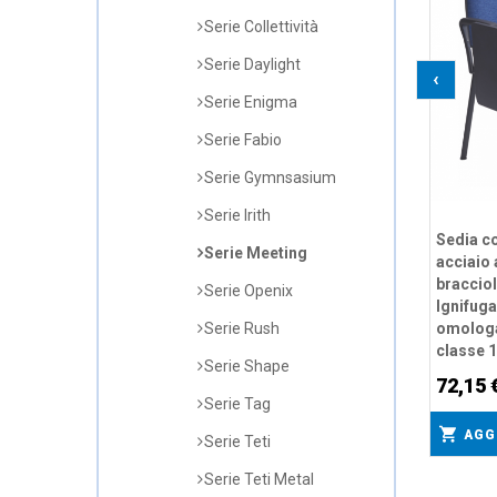
Serie Collettività
Serie Daylight
‹
Serie Enigma
Serie Fabio
Serie Gymnsasium
Serie Irith
Sedia co
Serie Meeting
acciaio 
bracciol
Serie Openix
Ignifug
omologa
Serie Rush
classe 1
Serie Shape
72,15 
Serie Tag
AGG
Serie Teti
Serie Teti Metal