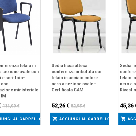
nferenza telaio in
Sedia fissa attesa
Sedia fi
a sezione ovale con
conferenza imbottita con
confere
i e scrittoio-
telaio in acciaio colore
telaio i
a con
nero a sezione ovale -
nero a 
zione ministeriale
Certificata CAM
Rivesti
 IM
€
52,26 €
45,36
111,00 €
82,95 €
IUNGI AL CARRELLO
AGGIUNGI AL CARRELLO
AGG