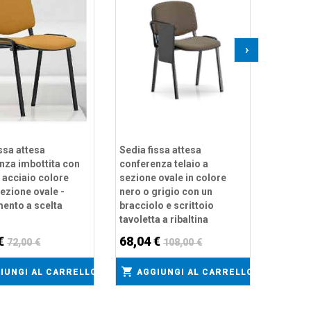
acciaio
sezione
e scritt
›
ribaltab
74,34
AGG
ssa attesa
Sedia fissa attesa
nza imbottita con
conferenza telaio a
n acciaio colore
sezione ovale in colore
sezione ovale -
nero o grigio con un
mento a scelta
bracciolo e scrittoio
tavoletta a ribaltina
 €
68,04 €
72,00 €
108,00 €
IUNGI AL CARRELLO
AGGIUNGI AL CARRELLO