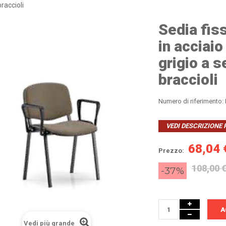
raccioli
Sedia fis
in acciaio
grigio a 
braccioli
Numero di riferimento:
VEDI DESCRIZIONE
68,04 
Prezzo:
108,00 
-37%
A
Vedi più grande