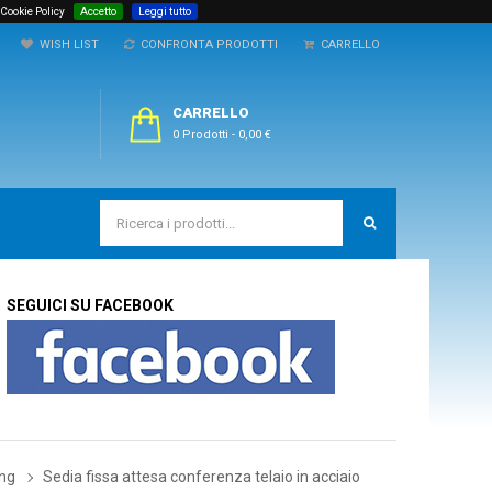
 Cookie Policy
Accetto
Leggi tutto
WISH LIST
CONFRONTA PRODOTTI
CARRELLO
CARRELLO
0 Prodotti
-
0,00 €
SEGUICI SU FACEBOOK
ing
Sedia fissa attesa conferenza telaio in acciaio