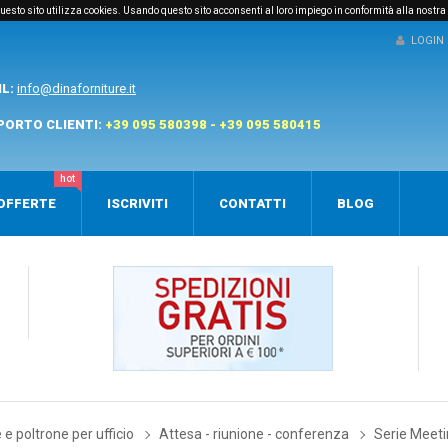
e questo sito utilizza cookies. Usando questo sito acconsenti al loro impiego in conformità alla nostra
LOGIN
IL:
info@dinaforniture.it
PORTO CLIENTI:
+39 095 580398 - +39 095 580415
hot
OFFERTE
ISCRIVITI
CONTATTI
BLOG
e poltrone per ufficio
Attesa - riunione - conferenza
Serie Meet