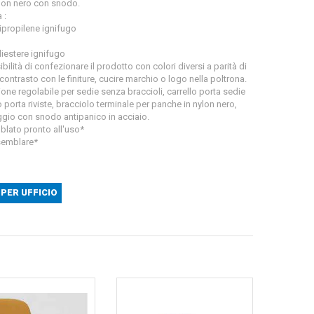
nylon nero con snodo.
 :
ipropilene ignifugo
liestere ignifugo
ilità di confezionare il prodotto con colori diversi a parità di
a contrasto con le finiture, cucire marchio o logo nella poltrona.
ione regolabile per sedie senza braccioli, carrello porta sedie
o porta riviste, bracciolo terminale per panche in nylon nero,
faggio con snodo antipanico in acciaio.
blato pronto all'uso*
semblare*
PER UFFICIO
Sedia f
confere