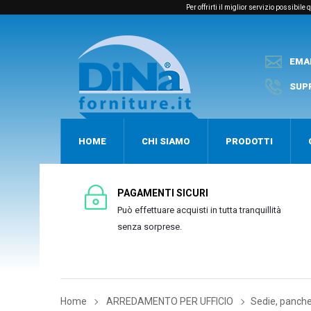
Per offrirti il miglior servizio possibil
EMA
SUP
HOME
CHI SIAMO
PRODOTTI
PAGAMENTI SICURI
Può effettuare acquisti in tutta tranquillità
senza sorprese.
Home
ARREDAMENTO PER UFFICIO
Sedie, panche 