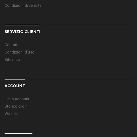
Condizioni di vendita
SERVIZIO CLIENTI
Contatti
Condizioni d'uso
Site map
ACCOUNT
Il mio account
Storico ordini
Wish list