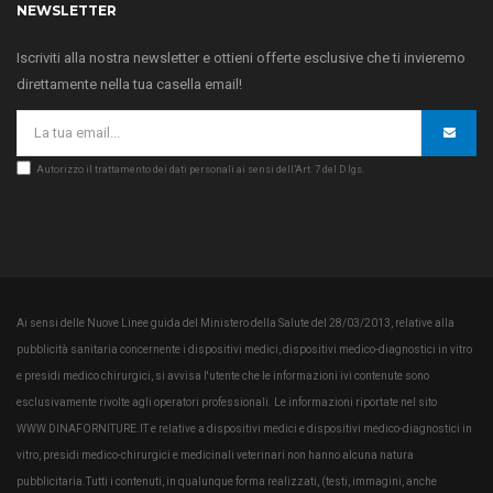
NEWSLETTER
Iscriviti alla nostra newsletter e ottieni offerte esclusive che ti invieremo
direttamente nella tua casella email!
Autorizzo il trattamento dei dati personali ai sensi dell’Art. 7 del D.lgs.
Ai sensi delle Nuove Linee guida del Ministero della Salute del 28/03/2013, relative alla
pubblicità sanitaria concernente i dispositivi medici, dispositivi medico-diagnostici in vitro
e presidi medico chirurgici, si avvisa l'utente che le informazioni ivi contenute sono
esclusivamente rivolte agli operatori professionali. Le informazioni riportate nel sito
WWW.DINAFORNITURE.IT e relative a dispositivi medici e dispositivi medico-diagnostici in
vitro, presidi medico-chirurgici e medicinali veterinari non hanno alcuna natura
pubblicitaria.Tutti i contenuti, in qualunque forma realizzati, (testi, immagini, anche