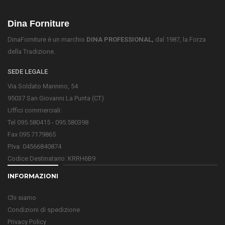
Dina Forniture
DinaForniture è un marchio
DINA PROFESSIONAL,
dal 1987, la Forza
della Tradizione.
SEDE LEGALE
Via Soldato Mannino, 54
95037 San Giovanni La Punta (CT)
Uffici commerciali:
Tel 095.580415 - 095.580398
Fax 095.7179865
P.Iva: 04566840874
Codice Destinatario: KRRH6B9
INFORMAZIONI
Chi siamo
Condizioni di spedizione
Privacy Policy