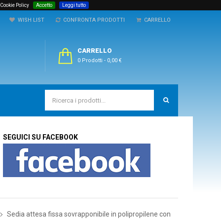
 Cookie Policy
Accetto
Leggi tutto
WISH LIST
CONFRONTA PRODOTTI
CARRELLO
CARRELLO
0 Prodotti
-
0,00 €
SEGUICI SU FACEBOOK
Sedia attesa fissa sovrapponibile in polipropilene con