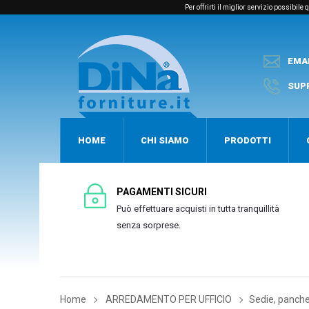
Per offrirti il miglior servizio possibil
EMA
SUP
HOME
CHI SIAMO
PRODOTTI
PAGAMENTI SICURI
Può effettuare acquisti in tutta tranquillità
senza sorprese.
Home
ARREDAMENTO PER UFFICIO
Sedie, panche 