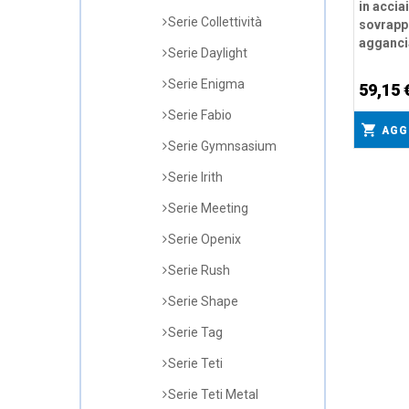
in accia
Serie Collettività
sovrappo
agganci
Serie Daylight
Serie Enigma
59,15 
Serie Fabio
AGG
Serie Gymnsasium
Serie Irith
Serie Meeting
Serie Openix
Serie Rush
Serie Shape
Serie Tag
Serie Teti
Serie Teti Metal