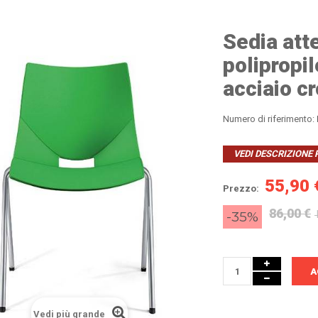
Sedia att
polipropil
acciaio c
Numero di riferimento:
VEDI DESCRIZIONE
55,90 
Prezzo:
86,00 €
-35%
A
Vedi più grande