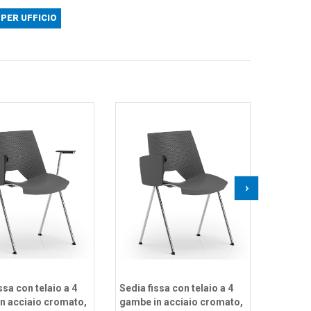
PER UFFICIO
Sedia fi
gambe i
Sedile 
monosc
poliprop
›
CAM
62,79
AGG
ssa con telaio a 4
Sedia fissa con telaio a 4
n acciaio cromato,
gambe in acciaio cromato,