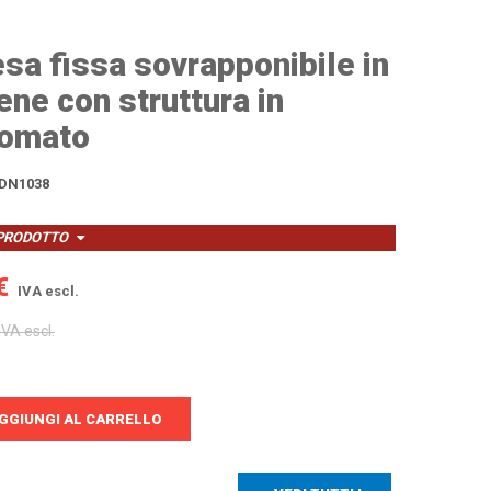
esa fissa sovrapponibile in
ene con struttura in
romato
DN1038
 PRODOTTO
€
IVA escl.
IVA escl.
GGIUNGI AL CARRELLO