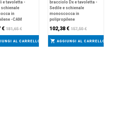
i e tavoletta -
bracciolo Dx e tavoletta -
e schienale
Sedile e schienale
occa in
monoscocca in
pilene -CAM
polipropilene
7 €
102,38 €
181,65 €
157,50 €
IUNGI AL CARRELLO
AGGIUNGI AL CARRELLO