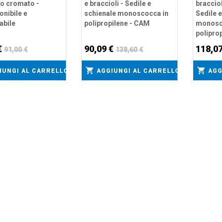
io cromato -
e braccioli - Sedile e
bracciol
nibile e
schienale monoscocca in
Sedile 
abile
polipropilene - CAM
monosc
polipro
€
90,09 €
118,0
91,00 €
138,60 €
IUNGI AL CARRELLO
AGGIUNGI AL CARRELLO
AGG