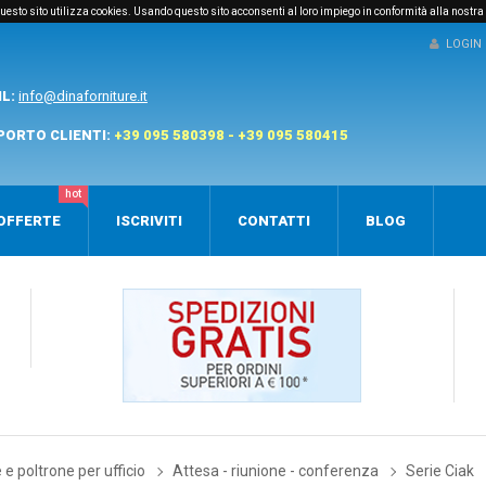
e questo sito utilizza cookies. Usando questo sito acconsenti al loro impiego in conformità alla nostra
LOGIN
IL:
info@dinaforniture.it
PORTO CLIENTI:
+39 095 580398 - +39 095 580415
hot
OFFERTE
ISCRIVITI
CONTATTI
BLOG
e poltrone per ufficio
Attesa - riunione - conferenza
Serie Ciak