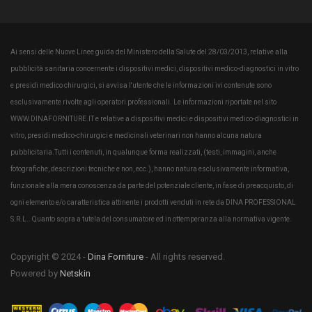
Ai sensi delle Nuove Linee guida del Ministero della Salute del 28/03/2013, relative alla
pubblicità sanitaria concernente i dispositivi medici, dispositivi medico-diagnostici in vitro
e presidi medico chirurgici, si avvisa l'utente che le informazioni ivi contenute sono
esclusivamente rivolte agli operatori professionali. Le informazioni riportate nel sito
WWW.DINAFORNITURE.IT e relative a dispositivi medici e dispositivi medico-diagnostici in
vitro, presidi medico-chirurgici e medicinali veterinari non hanno alcuna natura
pubblicitaria.Tutti i contenuti, in qualunque forma realizzati, (testi, immagini, anche
fotografiche, descrizioni tecniche e non, ecc.), hanno natura esclusivamente informativa,
funzionale alla mera conoscenza da parte del potenziale cliente, in fase di preacquisto, di
ogni elemento e/o caratteristica attinente i prodotti venduti in rete da DINA PROFESSIONAL
S.R.L.. Quanto sopra a tutela del consumatore ed in ottemperanza alla normativa vigente.
Copyright © 2024 -
Dina Forniture
- All rights reserved.
Powered by
Netskin