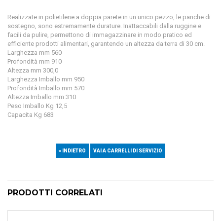
Realizzate in polietilene a doppia parete in un unico pezzo, le panche di
sostegno, sono estremamente durature. Inattaccabili dalla ruggine e
facili da pulire, permettono di immagazzinare in modo pratico ed
efficiente prodotti alimentari, garantendo un altezza da terra di 30 cm.
Larghezza mm 560
Profondità mm 910
Altezza mm 300,0
Larghezza Imballo mm 950
Profondità Imballo mm 570
Altezza Imballo mm 310
Peso Imballo Kg 12,5
Capacita Kg 683
« INDIETRO
VAI A CARRELLI DI SERVIZIO
PRODOTTI CORRELATI