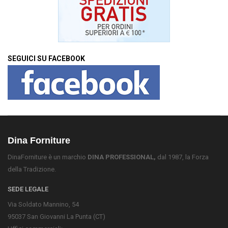
SEGUICI SU FACEBOOK
Dina Forniture
DinaForniture è un marchio
DINA PROFESSIONAL,
dal 1987, la Forza
della Tradizione.
SEDE LEGALE
Via Soldato Mannino, 54
95037 San Giovanni La Punta (CT)