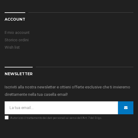
ACCOUNT
Il mio account
Storico ordini
Wish list
NEWSLETTER
Iscriviti alla nostra newsletter e ottieni offerte esclusive che ti invieremo
direttamente nella tua casella email!
Autorizzo il trattamento dei dati personali ai sensi dell’Art. 7 del D.lgs.