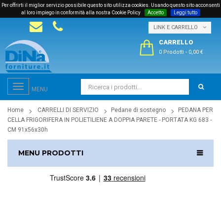
Per offrirti il miglior servizio possibile questo sito utilizza cookies. Usando questo sito acconsenti
al loro impiego in conformità alla nostra Cookie Policy
Accetto
Leggi tutto
LINK E CARRELLO
CARRELLO
0 Prodotti
-
0,00 €
Toggle
MENU
navigation
Home
CARRELLI DI SERVIZIO
Pedane di sostegno
PEDANA PER
CELLA FRIGORIFERA IN POLIETILIENE A DOPPIA PARETE - PORTATA KG 683 -
CM 91x56x30h
MENU PRODOTTI