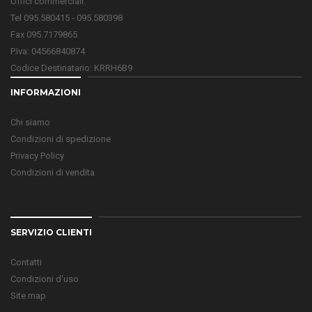
Uffici commerciali:
Tel 095.580415 - 095.580398
Fax 095.7179865
P.Iva: 04566840874
Codice Destinatario: KRRH6B9
INFORMAZIONI
Chi siamo
Condizioni di spedizione
Privacy Policy
Condizioni di vendita
SERVIZIO CLIENTI
Contatti
Condizioni d'uso
Site map