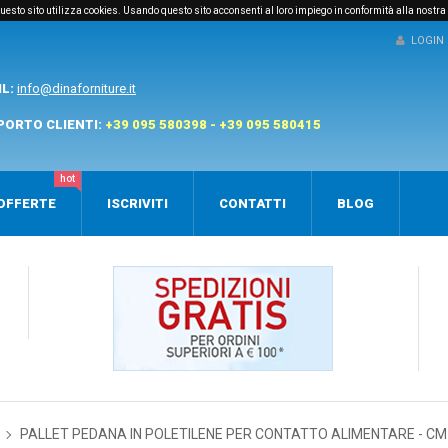
e questo sito utilizza cookies. Usando questo sito acconsenti al loro impiego in conformità alla nostra
LOGIN
IL:
info@dinaforniture.it
PORTO CLIENTI:
+39 095 580398 - +39 095 580415
hot
OFFERTE
ISCRIVITI
CONTATTI
BLOG
PALLET PEDANA IN POLETILENE PER CONTATTO ALIMENTARE - CM 