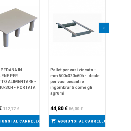
FRIGOR
POLIET
PARETE
1365 -
›
422,9
AGG
 PEDANA IN
Pallet per vasi zincato -
LENE PER
mm 500x320x60h - Ideale
TO ALIMENTARE -
per vasi pesanti e
40x30H - PORTATA
ingombranti come gli
agrumi
 €
44,80 €
112,77 €
56,00 €
IUNGI AL CARRELLO
AGGIUNGI AL CARRELLO