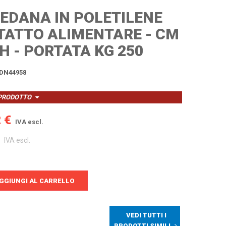
PEDANA IN POLETILENE
TATTO ALIMENTARE - CM
H - PORTATA KG 250
DN44958
 PRODOTTO
 €
IVA escl.
IVA escl.
GGIUNGI AL CARRELLO
VEDI TUTTI I
PRODOTTI SIMILI