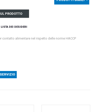
 SUL PRODOTTO
 LISTA DEI DESIDERI
er contatto alimentare nel rispetto delle norme HACCP
 SERVIZIO
PEDANA