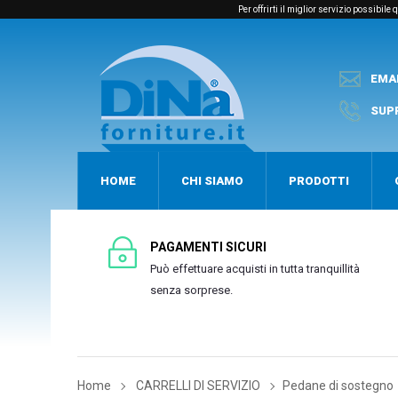
Per offrirti il miglior servizio possibil
EMA
SUP
HOME
CHI SIAMO
PRODOTTI
PAGAMENTI SICURI
Può effettuare acquisti in tutta tranquillità
senza sorprese.
Home
CARRELLI DI SERVIZIO
Pedane di sostegno