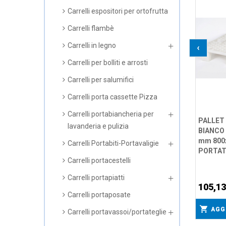
Carrelli espositori per ortofrutta
Carrelli flambè
Carrelli in legno
‹
Carrelli per bolliti e arrosti
Carrelli per salumifici
Carrelli porta cassette Pizza
Carrelli portabiancheria per
PALLET
lavanderia e pulizia
BIANCO 
mm 800x
Carrelli Portabiti-Portavaligie
PORTAT
Carrelli portacestelli
Carrelli portapiatti
105,13
Carrelli portaposate
AGG
Carrelli portavassoi/portateglie