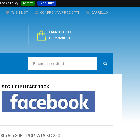
 Cookie Policy
Accetto
Leggi tutto
WISH LIST
CONFRONTA PRODOTTI
CARRELLO
CARRELLO
0 Prodotti
-
0,00 €
SEGUICI SU FACEBOOK
80x60x30H - PORTATA KG 250