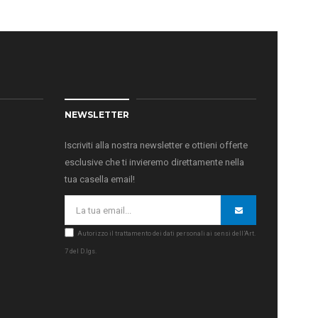
NEWSLETTER
Iscriviti alla nostra newsletter e ottieni offerte
esclusive che ti invieremo direttamente nella
tua casella email!
Autorizzo il trattamento dei dati personali ai sensi dell’Art.
7 del D.lgs.