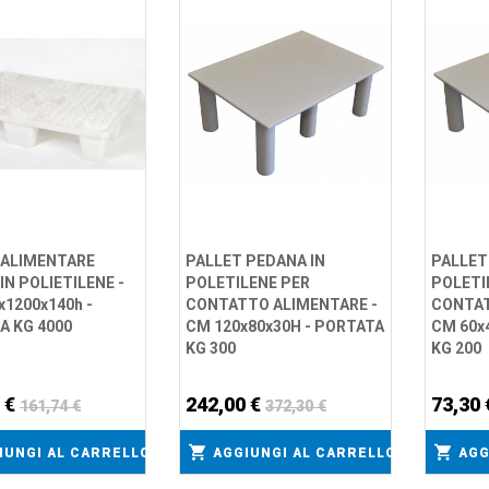
 ALIMENTARE
PALLET PEDANA IN
PALLET
IN POLIETILENE -
POLETILENE PER
POLETI
1200x140h -
CONTATTO ALIMENTARE -
CONTAT
A KG 4000
CM 120x80x30H - PORTATA
CM 60x
KG 300
KG 200
 €
242,00 €
73,30
161,74 €
372,30 €
IUNGI AL CARRELLO
AGGIUNGI AL CARRELLO
AGG