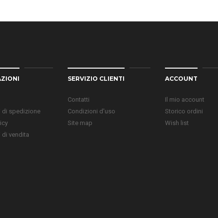
ZIONI
SERVIZIO CLIENTI
ACCOUNT
Contatti
Il mio account
 di spedizione
Condizioni d'uso
Storico ordini
icy
Site map
Wish list
 di vendita