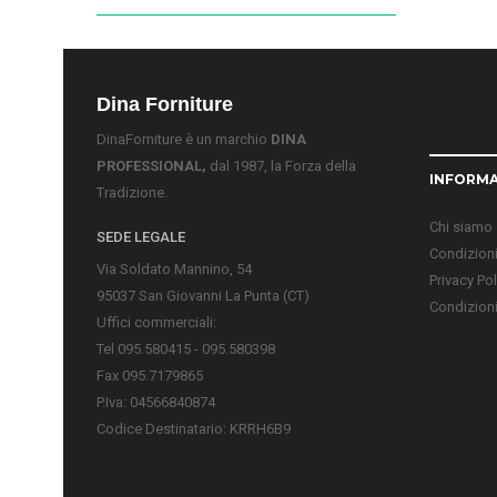
Dina Forniture
DinaForniture è un marchio
DINA
PROFESSIONAL,
dal 1987, la Forza della
INFORMA
Tradizione.
Chi siamo
SEDE LEGALE
Condizioni
Via Soldato Mannino, 54
Privacy Pol
95037 San Giovanni La Punta (CT)
Condizioni
Uffici commerciali:
Tel 095.580415 - 095.580398
Fax 095.7179865
P.Iva: 04566840874
Codice Destinatario: KRRH6B9