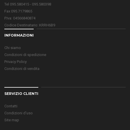
Tel 095.580415 - 095.580398
Fax 095.7179865
P.Iva: 04566840874
Codice Destinatario: KRRH6B9
INFORMAZIONI
Chi siamo
Condizioni di spedizione
Privacy Policy
Condizioni di vendita
SERVIZIO CLIENTI
Contatti
Condizioni d'uso
Site map