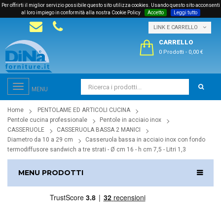
Per offrirti il miglior servizio possibile questo sito utilizza cookies. Usando questo sito acconsenti
al loro impiego in conformità alla nostra Cookie Policy
Accetto
Leggi tutto
LINK E CARRELLO
CARRELLO
0 Prodotti
-
0,00 €
Toggle
MENU
navigation
Home
PENTOLAME ED ARTICOLI CUCINA
Pentole cucina professionale
Pentole in acciaio inox
CASSERUOLE
CASSERUOLA BASSA 2 MANICI
Diametro da 10 a 29 cm
Casseruola bassa in acciaio inox con fondo
termodiffusore sandwich a tre strati - Ø cm 16 - h cm 7,5 - Litri 1,3
MENU PRODOTTI