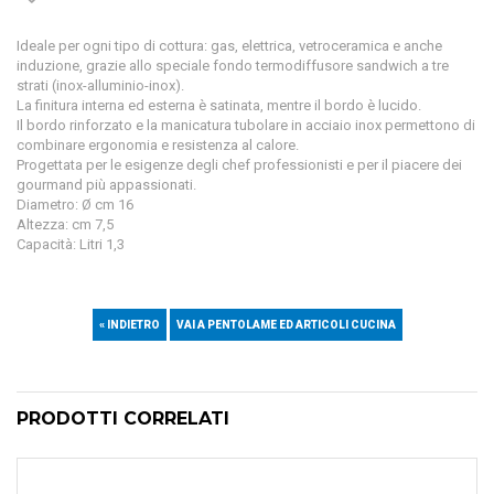
Ideale per ogni tipo di cottura: gas, elettrica, vetroceramica e anche
induzione, grazie allo speciale fondo termodiffusore sandwich a tre
strati (inox-alluminio-inox).
La finitura interna ed esterna è satinata, mentre il bordo è lucido.
Il bordo rinforzato e la manicatura tubolare in acciaio inox permettono di
combinare ergonomia e resistenza al calore.
Progettata per le esigenze degli chef professionisti e per il piacere dei
gourmand più appassionati.
Diametro: Ø cm 16
Altezza: cm 7,5
Capacità: Litri 1,3
« INDIETRO
VAI A PENTOLAME ED ARTICOLI CUCINA
PRODOTTI CORRELATI