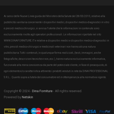
Ai sensi delle Nuove Linee guida del Ministero della Salute del 28/03/2013, relative alla
pubblicità sanitaria concernente i dispositivi medici, dispositivi medico-diagnostici in vitro
e presidi medico chirurgici, si avvisa l'utente che le informazioni ivi contenute sono
esclusivamente rivolte agli operatori professionali. Le informazioni riportate nel sito
WWW.DINAFORNITURE.IT e relative a dispositivi medici e dispositivi medico-diagnostici in
vitro, presidi medico-chirurgici e medicinali veterinari non hanno alcuna natura
pubblicitaria.Tutti i contenuti, in qualunque forma realizzati, (testi, immagini, anche
fotografiche, descrizioni tecniche e non, ecc.), hanno natura esclusivamente informativa,
funzionale alla mera conoscenza da parte del potenziale cliente, in fase di preacquisto, di
ogni elemento e/o caratteristica attinente i prodotti venduti in rete da DINA PROFESSIONAL
S.R.L.. Quanto sopra a tutela del consumatore ed in ottemperanza alla normativa vigente.
Copyright © 2024 -
Dina Forniture
- All rights reserved.
Powered by
Netskin