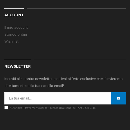
ACCOUNT
Il mio account
Storico ordini
Wish list
NEWSLETTER
Iscriviti alla nostra newsletter e ottieni offerte esclusive che ti invieremo
direttamente nella tua casella email!
Autorizzo il trattamento dei dati personali ai sensi dell’Art. 7 del D.lgs.