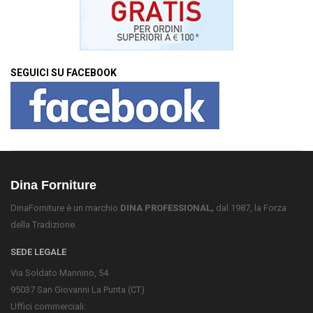
SEGUICI SU FACEBOOK
Dina Forniture
DinaForniture è un marchio
DINA PROFESSIONAL,
dal 1987, la Forza
della Tradizione.
SEDE LEGALE
Via Soldato Mannino, 54
95037 San Giovanni La Punta (CT)
Uffici commerciali: