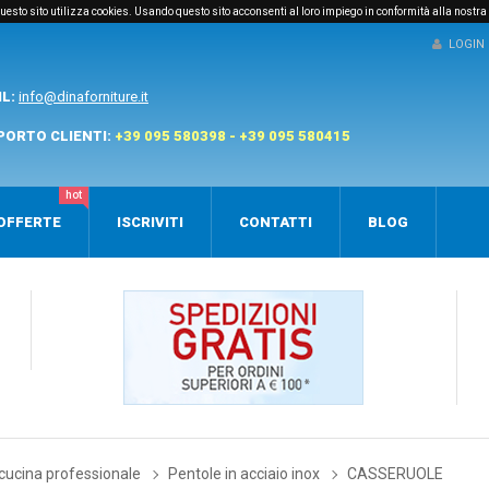
e questo sito utilizza cookies. Usando questo sito acconsenti al loro impiego in conformità alla nostra
LOGIN
IL:
info@dinaforniture.it
PORTO CLIENTI:
+39 095 580398 - +39 095 580415
hot
OFFERTE
ISCRIVITI
CONTATTI
BLOG
cucina professionale
Pentole in acciaio inox
CASSERUOLE