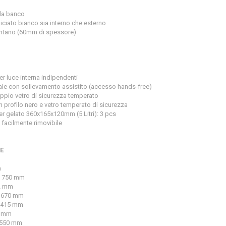
 da banco
iciato bianco sia interno che esterno
entano (60mm di spessore)
er luce interna indipendenti
tale con sollevamento assistito (accesso hands-free)
oppio vetro di sicurezza temperato
 profilo nero e vetro temperato di sicurezza
er gelato 360x165x120mm (5 Litri): 3 pcs
 facilmente rimovibile
E
h
 750 mm
2 mm
 670 mm
 415 mm
0 mm
550 mm