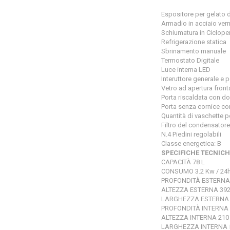
Espositore per gelato
Armadio in acciaio vern
Schiumatura in Ciclop
Refrigerazione statica
Sbrinamento manuale
Termostato Digitale
Luce interna LED
Interuttore generale e p
Vetro ad apertura fron
Porta riscaldata con d
Porta senza cornice con
Quantità di vaschette p
Filtro del condensatore
N.4 Piedini regolabili
Classe energetica: B
SPECIFICHE TECNICH
CAPACITÀ 78 L
CONSUMO 3.2 Kw / 24
PROFONDITÀ ESTERNA
ALTEZZA ESTERNA 39
LARGHEZZA ESTERNA
PROFONDITÀ INTERNA
ALTEZZA INTERNA 21
LARGHEZZA INTERNA 