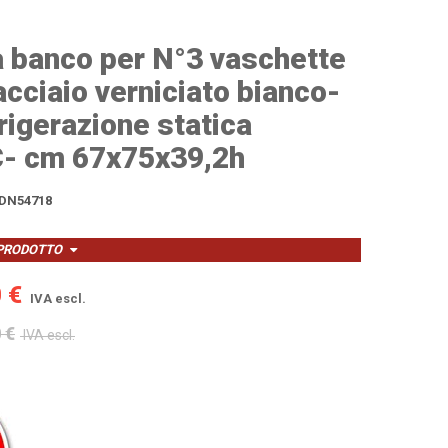
a banco per N°3 vaschette
acciaio verniciato bianco-
rigerazione statica
C- cm 67x75x39,2h
DN54718
 PRODOTTO
 €
IVA escl.
 €
IVA escl.