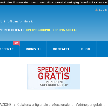
e questo sito utilizza cookies. Usando questo sito acconsenti al loro impiego in conformità alla nostra
LOGIN
IL:
info@dinaforniture.it
PORTO CLIENTI:
+39 095 580398 - +39 095 580415
hot
OFFERTE
ISCRIVITI
CONTATTI
BLOG
AZIONE
Gelateria artigianale professionale
Vetrine per gelati