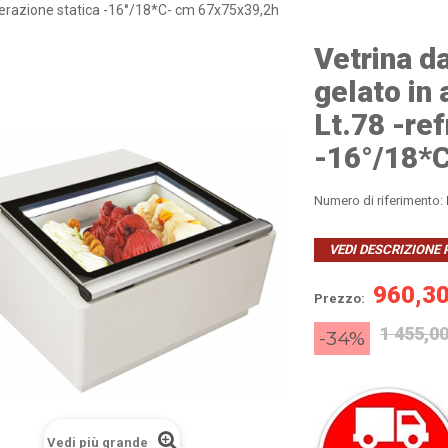
rigerazione statica -16°/18*C- cm 67x75x39,2h
Vetrina d
gelato in 
Lt.78 -ref
-16°/18*
Numero di riferimento:
VEDI DESCRIZIONE
960,30
Prezzo:
1 455,00
-34%
Vedi più grande