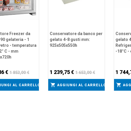
tore Freezer da
Conservatore da banco per
Conserv
 90 gelateria - 1
gelato 4-8 gusti mm:
gelato 4
vetro - temperatura
925x505x550h
Refrige
22° C - mm
-18°C -
x720h
86 €
1 239,75 €
1 744,
1 853,00 €
1 653,00 €
IUNGI AL CARRELLO
AGGIUNGI AL CARRELLO
AGG