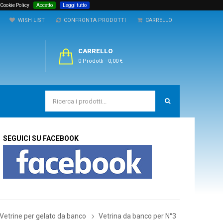
 Cookie Policy
Accetto
Leggi tutto
WISH LIST
CONFRONTA PRODOTTI
CARRELLO
CARRELLO
0 Prodotti
-
0,00 €
SEGUICI SU FACEBOOK
Vetrine per gelato da banco
Vetrina da banco per N°3