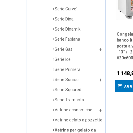
Serie Curve'
Serie Dina
Serie Dinamik
Congela
Serie Fabiana
banco lt
porta a 
Serie Gas
-13° / -
620x600
Serie Ice
Serie Primera
1 148,
Serie Sorriso
AGG
Serie Squared
Serie Tramonto
Vetrine economiche
Vetrine gelato a pozzetto
Vetrine per gelato da