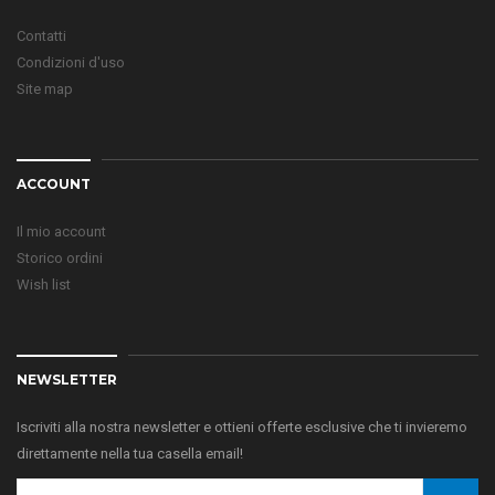
Contatti
Condizioni d'uso
Site map
ACCOUNT
Il mio account
Storico ordini
Wish list
NEWSLETTER
Iscriviti alla nostra newsletter e ottieni offerte esclusive che ti invieremo
direttamente nella tua casella email!