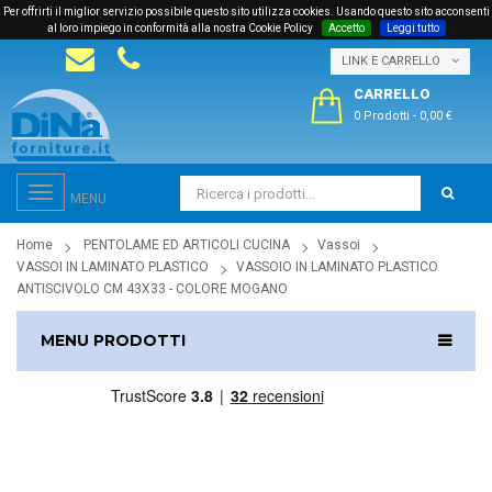
Per offrirti il miglior servizio possibile questo sito utilizza cookies. Usando questo sito acconsenti
al loro impiego in conformità alla nostra Cookie Policy
Accetto
Leggi tutto
LINK E CARRELLO
CARRELLO
0 Prodotti
-
0,00 €
Toggle
MENU
navigation
Home
PENTOLAME ED ARTICOLI CUCINA
Vassoi
VASSOI IN LAMINATO PLASTICO
VASSOIO IN LAMINATO PLASTICO
ANTISCIVOLO CM 43X33 - COLORE MOGANO
MENU PRODOTTI