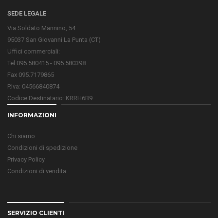
SEDE LEGALE
Via Soldato Mannino, 54
95037 San Giovanni La Punta (CT)
Uffici commerciali:
Tel 095.580415 - 095.580398
Fax 095.7179865
P.Iva: 04566840874
Codice Destinatario: KRRH6B9
INFORMAZIONI
Chi siamo
Condizioni di spedizione
Privacy Policy
Condizioni di vendita
SERVIZIO CLIENTI