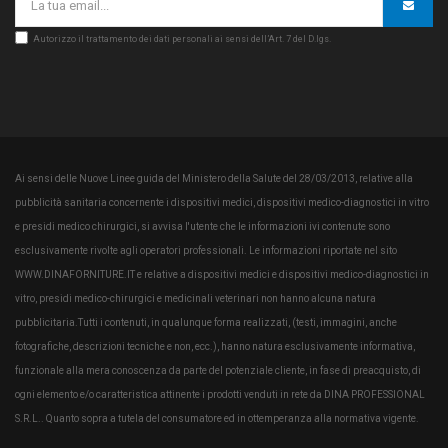
Autorizzo il trattamento dei dati personali ai sensi dell’Art. 7 del D.lgs.
Ai sensi delle Nuove Linee guida del Ministero della Salute del 28/03/2013, relative alla
pubblicità sanitaria concernente i dispositivi medici, dispositivi medico-diagnostici in vitro
e presidi medico chirurgici, si avvisa l'utente che le informazioni ivi contenute sono
esclusivamente rivolte agli operatori professionali. Le informazioni riportate nel sito
WWW.DINAFORNITURE.IT e relative a dispositivi medici e dispositivi medico-diagnostici in
vitro, presidi medico-chirurgici e medicinali veterinari non hanno alcuna natura
pubblicitaria.Tutti i contenuti, in qualunque forma realizzati, (testi, immagini, anche
fotografiche, descrizioni tecniche e non, ecc.), hanno natura esclusivamente informativa,
funzionale alla mera conoscenza da parte del potenziale cliente, in fase di preacquisto, di
ogni elemento e/o caratteristica attinente i prodotti venduti in rete da DINA PROFESSIONAL
S.R.L.. Quanto sopra a tutela del consumatore ed in ottemperanza alla normativa vigente.