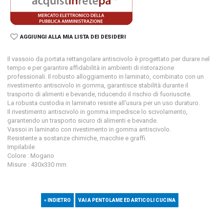
AGGIUNGI ALLA MIA LISTA DEI DESIDERI
Il vassoio da portata rettangolare antiscivolo è progettato per durare nel
tempo e per garantire affidabilità in ambienti di ristorazione
professionali. Il robusto alloggiamento in laminato, combinato con un
rivestimento antiscivolo in gomma, garantisce stabilità durante il
trasporto di alimenti e bevande, riducendo il rischio di fuoriuscite.
La robusta custodia in laminato resiste all'usura per un uso duraturo.
Il rivestimento antiscivolo in gomma impedisce lo scivolamento,
garantendo un trasporto sicuro di alimenti e bevande.
Vassoi in laminato con rivestimento in gomma antiscivolo.
Resistente a sostanze chimiche, macchie e graffi.
Impilabile
Colore : Mogano
Misure : 430x330 mm
« INDIETRO
VAI A PENTOLAME ED ARTICOLI CUCINA