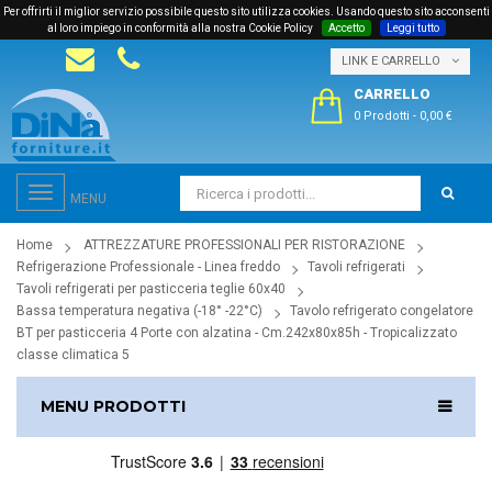
Per offrirti il miglior servizio possibile questo sito utilizza cookies. Usando questo sito acconsenti
al loro impiego in conformità alla nostra Cookie Policy
Accetto
Leggi tutto
LINK E CARRELLO
CARRELLO
0 Prodotti
-
0,00 €
Toggle
MENU
navigation
Home
ATTREZZATURE PROFESSIONALI PER RISTORAZIONE
Refrigerazione Professionale - Linea freddo
Tavoli refrigerati
Tavoli refrigerati per pasticceria teglie 60x40
Bassa temperatura negativa (-18° -22°C)
Tavolo refrigerato congelatore
BT per pasticceria 4 Porte con alzatina - Cm.242x80x85h - Tropicalizzato
classe climatica 5
MENU PRODOTTI