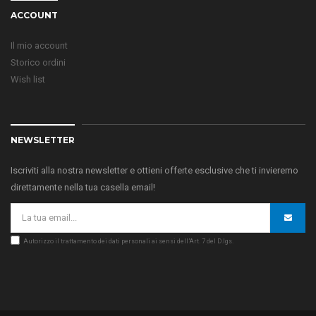
ACCOUNT
Il mio account
Storico ordini
Wish list
NEWSLETTER
Iscriviti alla nostra newsletter e ottieni offerte esclusive che ti invieremo
direttamente nella tua casella email!
Autorizzo il trattamento dei dati personali ai sensi dell’Art. 7 del D.lgs.