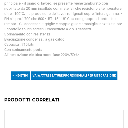
principale; - il piano di lavoro, se presente, viene tamburato con
nobilitato da 20 mm incollato con materiali che resistono a temperature
oltre i 100°C; - la produzione dei tavoli refrigerati copre l’intera gamma: •
EN sia prof. 700 che 800 • BT -15°-18° Csia con gruppo a bordo che
remoto - Gli accessori: • griglie e coppie guide • maniglia inox • kit ruote
• controllo touch screen • cassettiere a 2 o 3 cassetti
Sbrinamento con resistenza
Evacuazione condensa ; a gas caldo
Capacità : 715 Litri
Con sbrinamento porta
Alimentazione elettrica monofase 220V/50Hz
« INDIETRO
VAI A ATTREZZATURE PROFESSIONALI PER RISTORAZIONE
PRODOTTI CORRELATI