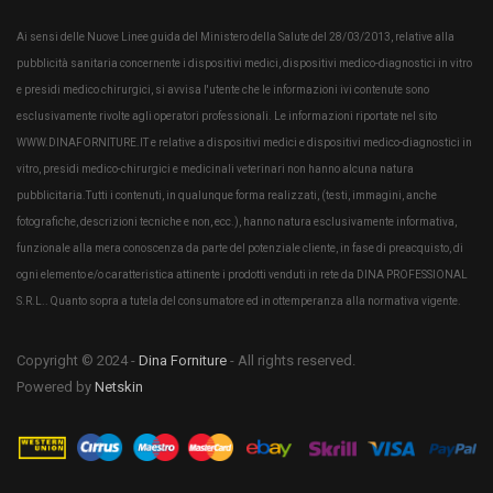
Ai sensi delle Nuove Linee guida del Ministero della Salute del 28/03/2013, relative alla
pubblicità sanitaria concernente i dispositivi medici, dispositivi medico-diagnostici in vitro
e presidi medico chirurgici, si avvisa l'utente che le informazioni ivi contenute sono
esclusivamente rivolte agli operatori professionali. Le informazioni riportate nel sito
WWW.DINAFORNITURE.IT e relative a dispositivi medici e dispositivi medico-diagnostici in
vitro, presidi medico-chirurgici e medicinali veterinari non hanno alcuna natura
pubblicitaria.Tutti i contenuti, in qualunque forma realizzati, (testi, immagini, anche
fotografiche, descrizioni tecniche e non, ecc.), hanno natura esclusivamente informativa,
funzionale alla mera conoscenza da parte del potenziale cliente, in fase di preacquisto, di
ogni elemento e/o caratteristica attinente i prodotti venduti in rete da DINA PROFESSIONAL
S.R.L.. Quanto sopra a tutela del consumatore ed in ottemperanza alla normativa vigente.
Copyright © 2024 -
Dina Forniture
- All rights reserved.
Powered by
Netskin