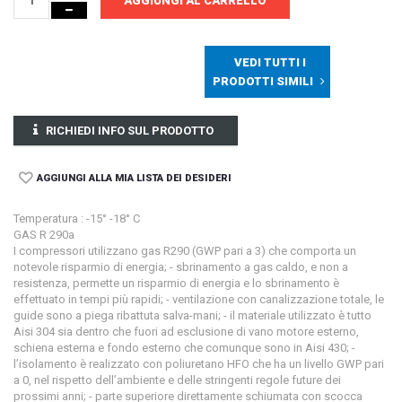
AGGIUNGI AL CARRELLO
VEDI TUTTI I
PRODOTTI SIMILI
RICHIEDI INFO SUL PRODOTTO
AGGIUNGI ALLA MIA LISTA DEI DESIDERI
Temperatura : -15° -18° C
GAS R 290a
I compressori utilizzano gas R290 (GWP pari a 3) che comporta un
notevole risparmio di energia; - sbrinamento a gas caldo, e non a
resistenza, permette un risparmio di energia e lo sbrinamento è
effettuato in tempi più rapidi; - ventilazione con canalizzazione totale, le
guide sono a piega ribattuta salva-mani; - il materiale utilizzato è tutto
Aisi 304 sia dentro che fuori ad esclusione di vano motore esterno,
schiena esterna e fondo esterno che comunque sono in Aisi 430; -
l’isolamento è realizzato con poliuretano HFO che ha un livello GWP pari
a 0, nel rispetto dell’ambiente e delle stringenti regole future dei
prossimi anni; - parte superiore direttamente schiumata con scocca