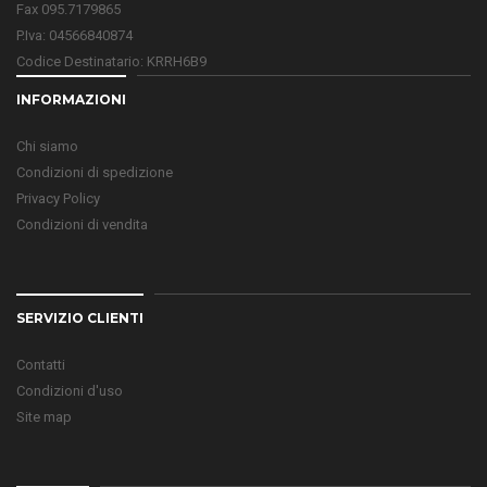
Fax 095.7179865
P.Iva: 04566840874
Codice Destinatario: KRRH6B9
INFORMAZIONI
Chi siamo
Condizioni di spedizione
Privacy Policy
Condizioni di vendita
SERVIZIO CLIENTI
Contatti
Condizioni d'uso
Site map