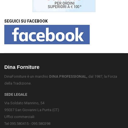
SEGUICI SU FACEBOOK
Dina Forniture
DinaForniture è un marchio
DINA PROFESSIONAL,
dal 1987, la Forza
della Tradizione.
SEDE LEGALE
Via Soldato Mannino, 54
95037 San Giovanni La Punta (CT)
Uffici commerciali:
Tel 095.580415 - 095.580398