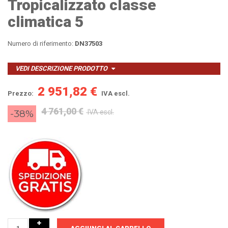
Tropicalizzato classe
climatica 5
Numero di riferimento:
DN37503
VEDI DESCRIZIONE PRODOTTO
2 951,82 €
Prezzo:
IVA escl.
4 761,00 €
-38%
IVA escl.