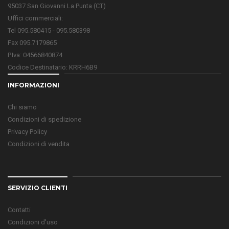
95037 San Giovanni La Punta (CT)
Uffici commerciali:
Tel 095.580415 - 095.580398
Fax 095.7179865
P.Iva: 04566840874
Codice Destinatario: KRRH6B9
INFORMAZIONI
Chi siamo
Condizioni di spedizione
Privacy Policy
Condizioni di vendita
SERVIZIO CLIENTI
Contatti
Condizioni d'uso