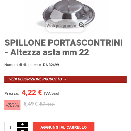
Vedi più grande
SPILLONE PORTASCONTRINI
- Altezza asta mm 22
Numero di riferimento:
DN32499
VEDI DESCRIZIONE PRODOTTO
4,22 €
Prezzo:
IVA escl.
6,49 €
-35%
IVA escl.
AGGIUNGI AL CARRELLO