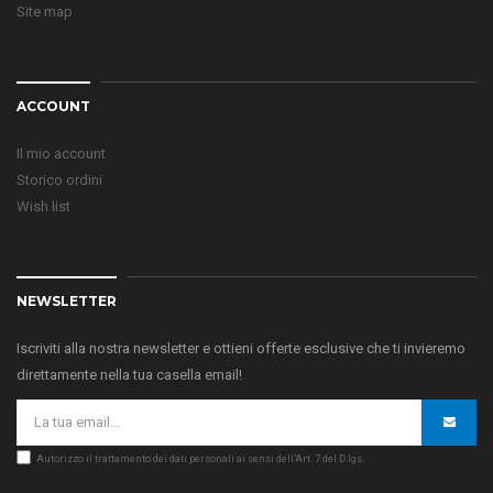
Site map
ACCOUNT
Il mio account
Storico ordini
Wish list
NEWSLETTER
Iscriviti alla nostra newsletter e ottieni offerte esclusive che ti invieremo
direttamente nella tua casella email!
Autorizzo il trattamento dei dati personali ai sensi dell’Art. 7 del D.lgs.