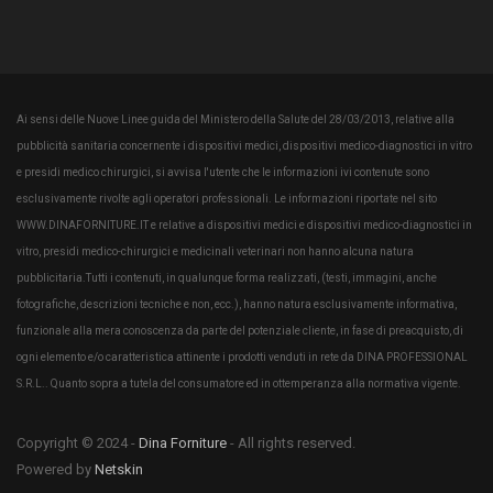
Ai sensi delle Nuove Linee guida del Ministero della Salute del 28/03/2013, relative alla
pubblicità sanitaria concernente i dispositivi medici, dispositivi medico-diagnostici in vitro
e presidi medico chirurgici, si avvisa l'utente che le informazioni ivi contenute sono
esclusivamente rivolte agli operatori professionali. Le informazioni riportate nel sito
WWW.DINAFORNITURE.IT e relative a dispositivi medici e dispositivi medico-diagnostici in
vitro, presidi medico-chirurgici e medicinali veterinari non hanno alcuna natura
pubblicitaria.Tutti i contenuti, in qualunque forma realizzati, (testi, immagini, anche
fotografiche, descrizioni tecniche e non, ecc.), hanno natura esclusivamente informativa,
funzionale alla mera conoscenza da parte del potenziale cliente, in fase di preacquisto, di
ogni elemento e/o caratteristica attinente i prodotti venduti in rete da DINA PROFESSIONAL
S.R.L.. Quanto sopra a tutela del consumatore ed in ottemperanza alla normativa vigente.
Copyright © 2024 -
Dina Forniture
- All rights reserved.
Powered by
Netskin