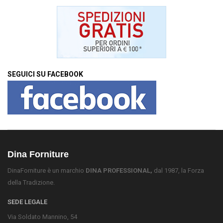
SEGUICI SU FACEBOOK
Dina Forniture
DinaForniture è un marchio
DINA PROFESSIONAL,
dal 1987, la Forza
della Tradizione.
SEDE LEGALE
Via Soldato Mannino, 54