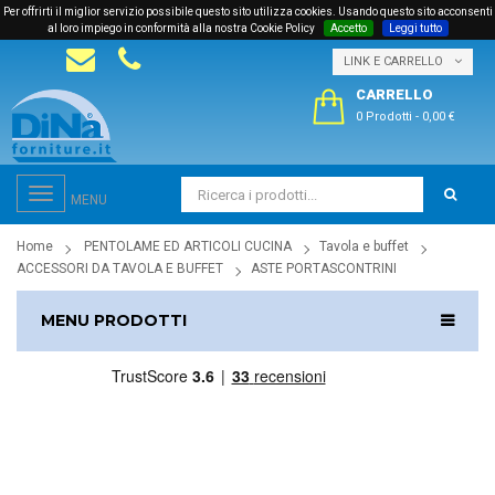
Per offrirti il miglior servizio possibile questo sito utilizza cookies. Usando questo sito acconsenti
al loro impiego in conformità alla nostra Cookie Policy
Accetto
Leggi tutto
LINK E CARRELLO
CARRELLO
0 Prodotti
-
0,00 €
Toggle
MENU
navigation
Home
PENTOLAME ED ARTICOLI CUCINA
Tavola e buffet
ACCESSORI DA TAVOLA E BUFFET
ASTE PORTASCONTRINI
MENU PRODOTTI