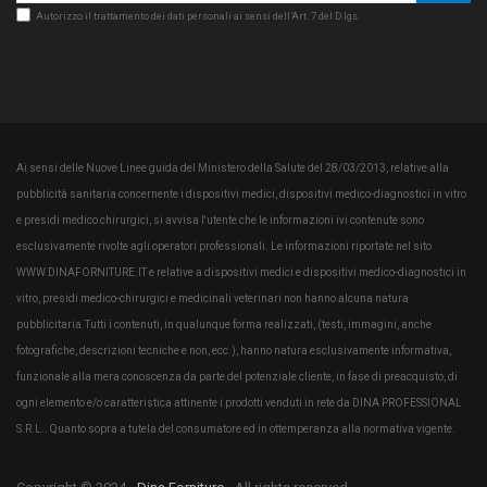
Autorizzo il trattamento dei dati personali ai sensi dell’Art. 7 del D.lgs.
Ai sensi delle Nuove Linee guida del Ministero della Salute del 28/03/2013, relative alla
pubblicità sanitaria concernente i dispositivi medici, dispositivi medico-diagnostici in vitro
e presidi medico chirurgici, si avvisa l'utente che le informazioni ivi contenute sono
esclusivamente rivolte agli operatori professionali. Le informazioni riportate nel sito
WWW.DINAFORNITURE.IT e relative a dispositivi medici e dispositivi medico-diagnostici in
vitro, presidi medico-chirurgici e medicinali veterinari non hanno alcuna natura
pubblicitaria.Tutti i contenuti, in qualunque forma realizzati, (testi, immagini, anche
fotografiche, descrizioni tecniche e non, ecc.), hanno natura esclusivamente informativa,
funzionale alla mera conoscenza da parte del potenziale cliente, in fase di preacquisto, di
ogni elemento e/o caratteristica attinente i prodotti venduti in rete da DINA PROFESSIONAL
S.R.L.. Quanto sopra a tutela del consumatore ed in ottemperanza alla normativa vigente.