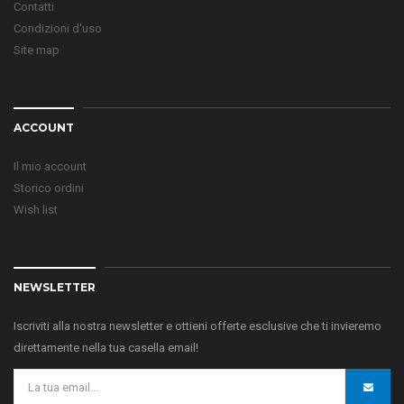
Contatti
Condizioni d'uso
Site map
ACCOUNT
Il mio account
Storico ordini
Wish list
NEWSLETTER
Iscriviti alla nostra newsletter e ottieni offerte esclusive che ti invieremo
direttamente nella tua casella email!