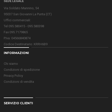
SEDE LEGALE
Via Soldato Mannino, 54
95037 San Giovanni La Punta (CT)
Uffici commerciali:
Tel 095.580415 - 095.580398
Fax 095.7179865
P.Iva: 04566840874
Codice Destinatario: KRRH6B9
INFORMAZIONI
Chi siamo
Condizioni di spedizione
Privacy Policy
Condizioni di vendita
SERVIZIO CLIENTI