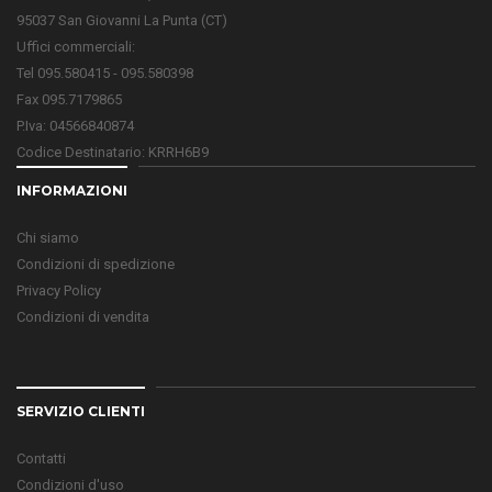
95037 San Giovanni La Punta (CT)
Uffici commerciali:
Tel 095.580415 - 095.580398
Fax 095.7179865
P.Iva: 04566840874
Codice Destinatario: KRRH6B9
INFORMAZIONI
Chi siamo
Condizioni di spedizione
Privacy Policy
Condizioni di vendita
SERVIZIO CLIENTI
Contatti
Condizioni d'uso