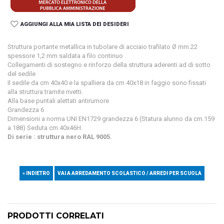
AGGIUNGI ALLA MIA LISTA DEI DESIDERI
Struttura portante metallica in tubolare di acciaio trafilato Ø mm.22
spessore 1,2 mm saldata a filo continuo .
Collegamenti di sostegno e rinforzo della struttura aderenti ad di sotto
del sedile
Il sedile da cm 40x40 e la spalliera da cm 40x18 in faggio sono fissati
alla struttura tramite rivetti.
Alla base puntali alettati antirumore
Grandezza 6
Dimensioni a norma UNI EN1729 grandezza 6 (Statura alunno da cm.159
a 188) Seduta cm.40x46H.
Di serie : struttura nero RAL 9005.
« INDIETRO
VAI A ARREDAMENTO SCOLASTICO / ARREDI PER SCUOLA
PRODOTTI CORRELATI