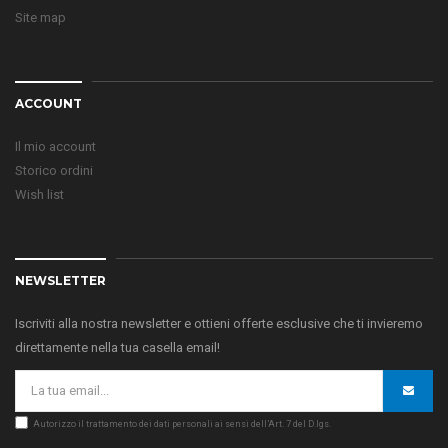
Site map
ACCOUNT
Il mio account
Storico ordini
Wish list
NEWSLETTER
Iscriviti alla nostra newsletter e ottieni offerte esclusive che ti invieremo
direttamente nella tua casella email!
Autorizzo il trattamento dei dati personali ai sensi dell’Art. 7 del D.lgs.