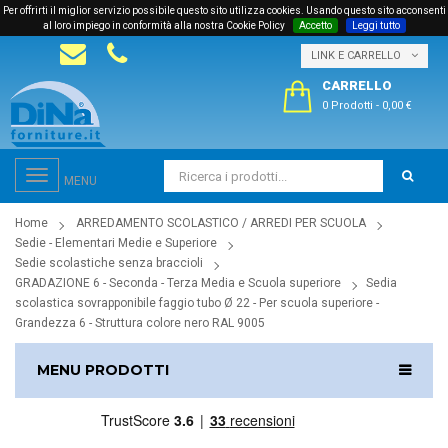
Per offrirti il miglior servizio possibile questo sito utilizza cookies. Usando questo sito acconsenti
al loro impiego in conformità alla nostra Cookie Policy
Accetto
Leggi tutto
LINK E CARRELLO
CARRELLO
0 Prodotti
-
0,00 €
Toggle
MENU
navigation
Home
ARREDAMENTO SCOLASTICO / ARREDI PER SCUOLA
Sedie - Elementari Medie e Superiore
Sedie scolastiche senza braccioli
GRADAZIONE 6 - Seconda - Terza Media e Scuola superiore
Sedia
scolastica sovrapponibile faggio tubo Ø 22 - Per scuola superiore -
Grandezza 6 - Struttura colore nero RAL 9005
MENU PRODOTTI