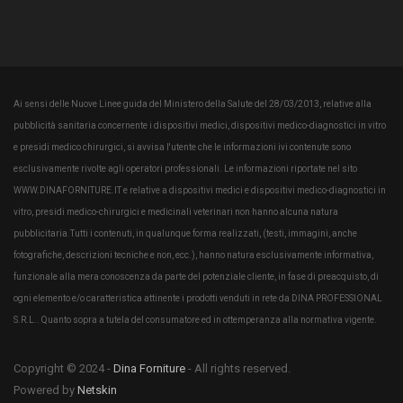
Ai sensi delle Nuove Linee guida del Ministero della Salute del 28/03/2013, relative alla
pubblicità sanitaria concernente i dispositivi medici, dispositivi medico-diagnostici in vitro
e presidi medico chirurgici, si avvisa l'utente che le informazioni ivi contenute sono
esclusivamente rivolte agli operatori professionali. Le informazioni riportate nel sito
WWW.DINAFORNITURE.IT e relative a dispositivi medici e dispositivi medico-diagnostici in
vitro, presidi medico-chirurgici e medicinali veterinari non hanno alcuna natura
pubblicitaria.Tutti i contenuti, in qualunque forma realizzati, (testi, immagini, anche
fotografiche, descrizioni tecniche e non, ecc.), hanno natura esclusivamente informativa,
funzionale alla mera conoscenza da parte del potenziale cliente, in fase di preacquisto, di
ogni elemento e/o caratteristica attinente i prodotti venduti in rete da DINA PROFESSIONAL
S.R.L.. Quanto sopra a tutela del consumatore ed in ottemperanza alla normativa vigente.
Copyright © 2024 -
Dina Forniture
- All rights reserved.
Powered by
Netskin