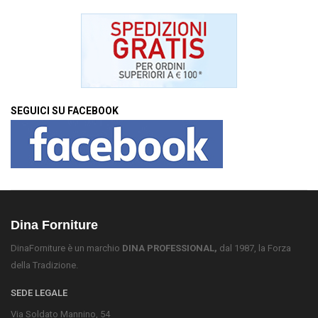
SEGUICI SU FACEBOOK
Dina Forniture
DinaForniture è un marchio
DINA PROFESSIONAL,
dal 1987, la Forza
della Tradizione.
SEDE LEGALE
Via Soldato Mannino, 54