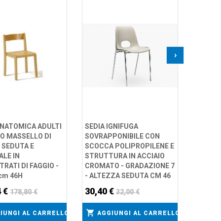
SEDIA 
ADULTI
ACCIAIO
SCHIEN
A SCEL
›
46H
62,40
AGG
ANATOMICA ADULTI
SEDIA IGNIFUGA
NO MASSELLO DI
SOVRAPPONIBILE CON
, SEDUTA E
SCOCCA POLIPROPILENE E
ALE IN
STRUTTURA IN ACCIAIO
RATI DI FAGGIO -
CROMATO - GRADAZIONE 7
 cm 46H
- ALTEZZA SEDUTA CM 46
4 €
30,40 €
178,80 €
32,00 €
IUNGI AL CARRELLO
AGGIUNGI AL CARRELLO