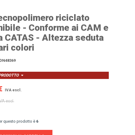
tecnopolimero riciclato
ibile - Conforme ai CAM e
ta CATAS - Altezza seduta
ri colori
DN48369
 PRODOTTO
€
IVA escl.
VA escl.
per questo prodotto è
6