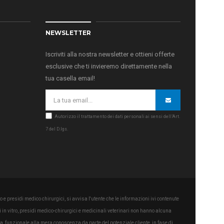
NEWSLETTER
Iscriviti alla nostra newsletter e ottieni offerte
esclusive che ti invieremo direttamente nella
tua casella email!
Autorizzo il trattamento dei dati personali ai sensi dell’Art.
7 del D.lgs.
 e presidi medico chirurgici, si avvisa l'utente che le informazioni ivi contenute
in vitro, presidi medico-chirurgici e medicinali veterinari non hanno alcuna
a, funzionale alla mera conoscenza da parte del potenziale cliente, in fase di