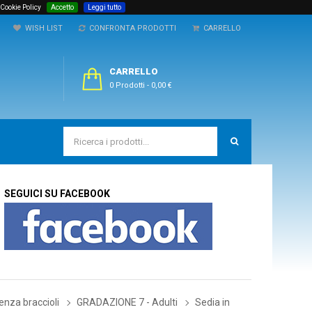
 Cookie Policy
Accetto
Leggi tutto
WISH LIST
CONFRONTA PRODOTTI
CARRELLO
CARRELLO
0 Prodotti
-
0,00 €
SEGUICI SU FACEBOOK
enza braccioli
GRADAZIONE 7 - Adulti
Sedia in