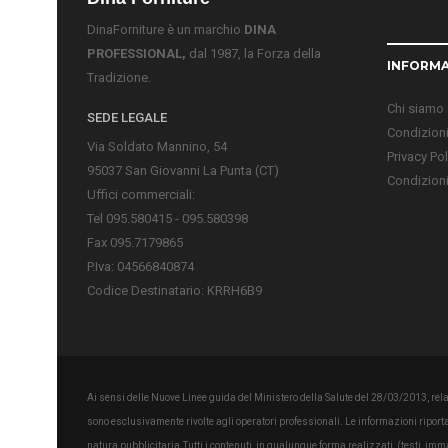
DinaForniture è un marchio
DINA
PROFESSIONAL,
dal 1987, la Forza della
INFORMA
Tradizione.
Chi siamo
SEDE LEGALE
Condizioni
Via Soldato Mannino, 54
Privacy Pol
95037 San Giovanni La Punta (CT)
Condizioni
Uffici commerciali:
Tel 095.580415 - 095.580398
Fax 095.7179865
P.Iva: 04566840874
Codice Destinatario: KRRH6B9
Ai sensi delle Nuove Linee guida del Ministero della Salute del 28/03/2013, relati
sono esclusivamente rivolte agli operatori professionali. Le informazioni ripor
natura pubblicitaria.Tutti i contenuti, in qualunque forma realizzati, (testi, im