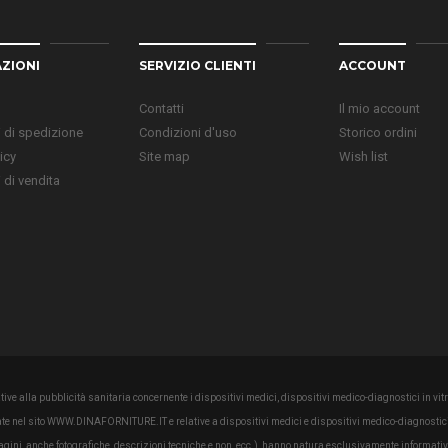
ZIONI
SERVIZIO CLIENTI
ACCOUNT
Contatti
Il mio account
 di spedizione
Condizioni d'uso
Storico ordini
icy
Site map
Wish list
 di vendita
ve alla pubblicità sanitaria concernente i dispositivi medici, dispositivi medico-diagnostici in vitro
tate nel sito WWW.DINAFORNITURE.IT e relative a dispositivi medici e dispositivi medico-diagnostici 
magini, anche fotografiche, descrizioni tecniche e non, ecc.), hanno natura esclusivamente informativ