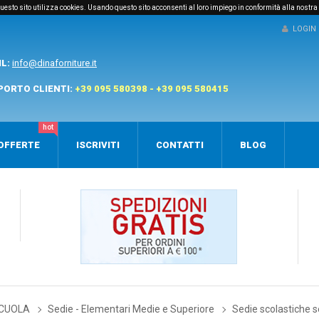
e questo sito utilizza cookies. Usando questo sito acconsenti al loro impiego in conformità alla nostra
LOGIN
IL:
info@dinaforniture.it
PORTO CLIENTI:
+39 095 580398 - +39 095 580415
hot
OFFERTE
ISCRIVITI
CONTATTI
BLOG
SCUOLA
Sedie - Elementari Medie e Superiore
Sedie scolastiche s