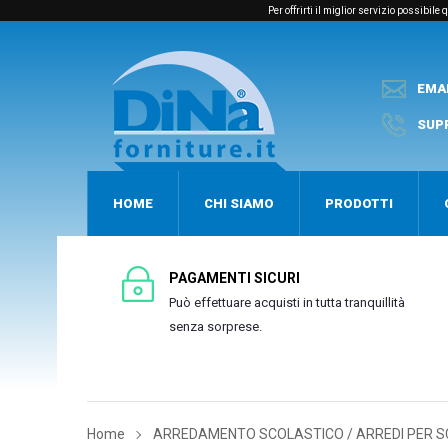
Per offrirti il miglior servizio possibil
EMA
SUP
HOME
CHI SIAMO
PRODOTTI
PAGAMENTI SICURI
Può effettuare acquisti in tutta tranquillità
senza sorprese.
Home
ARREDAMENTO SCOLASTICO / ARREDI PER 