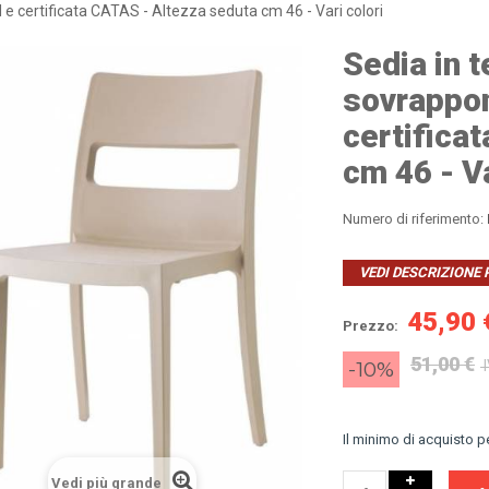
e certificata CATAS - Altezza seduta cm 46 - Vari colori
Sedia in 
sovrappon
certifica
cm 46 - Va
Numero di riferimento:
VEDI DESCRIZIONE
45,90 
Prezzo:
51,00 €
-10%
I
Il minimo di acquisto 
Vedi più grande