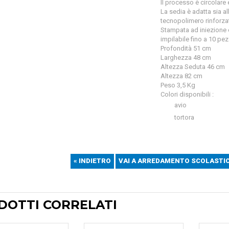
Il processo è circolare e
La sedia è adatta sia all
tecnopolimero rinforzato
Stampata ad iniezione c
impilabile fino a 10 pez
Profondità 51 cm
Larghezza 48 cm
Altezza Seduta 46 cm
Altezza 82 cm
Peso 3,5 Kg
Colori disponibili :
avio
tortora
« INDIETRO
VAI A ARREDAMENTO SCOLASTIC
DOTTI CORRELATI