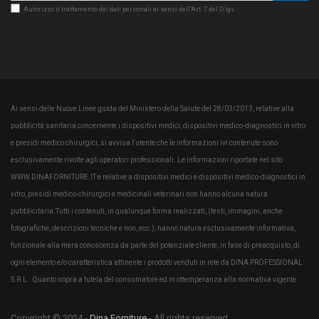
Autorizzo il trattamento dei dati personali ai sensi dell’Art. 7 del D.lgs.
Ai sensi delle Nuove Linee guida del Ministero della Salute del 28/03/2013, relative alla
pubblicità sanitaria concernente i dispositivi medici, dispositivi medico-diagnostici in vitro
e presidi medico chirurgici, si avvisa l'utente che le informazioni ivi contenute sono
esclusivamente rivolte agli operatori professionali. Le informazioni riportate nel sito
WWW.DINAFORNITURE.IT e relative a dispositivi medici e dispositivi medico-diagnostici in
vitro, presidi medico-chirurgici e medicinali veterinari non hanno alcuna natura
pubblicitaria.Tutti i contenuti, in qualunque forma realizzati, (testi, immagini, anche
fotografiche, descrizioni tecniche e non, ecc.), hanno natura esclusivamente informativa,
funzionale alla mera conoscenza da parte del potenziale cliente, in fase di preacquisto, di
ogni elemento e/o caratteristica attinente i prodotti venduti in rete da DINA PROFESSIONAL
S.R.L.. Quanto sopra a tutela del consumatore ed in ottemperanza alla normativa vigente.
Copyright © 2024 -
Dina Forniture
- All rights reserved.