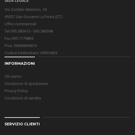
SEDE LEGALE
Via Soldato Mannino, 54
95037 San Giovanni La Punta (CT)
Uffici commerciali:
Tel 095.580415 - 095.580398
Fax 095.7179865
P.Iva: 04566840874
Codice Destinatario: KRRH6B9
INFORMAZIONI
Chi siamo
Condizioni di spedizione
Privacy Policy
Condizioni di vendita
SERVIZIO CLIENTI