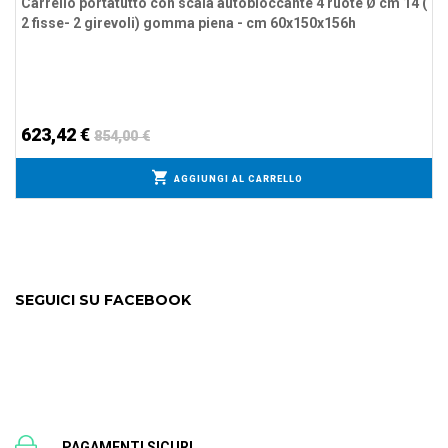
Carrello portatutto con scala autobloccante 4 ruote Ø cm 14 (
2 fisse- 2 girevoli) gomma piena - cm 60x150x156h
623,42 €
854,00 €
AGGIUNGI AL CARRELLO
SEGUICI SU FACEBOOK
PAGAMENTI SICURI