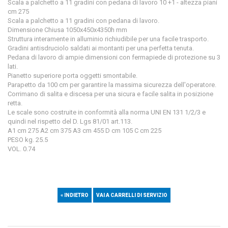
Scala a palchetto a 11 gradini con pedana di lavoro 10 +1 - altezza piani
cm 275
Scala a palchetto a 11 gradini con pedana di lavoro.
Dimensione Chiusa 1050x450x4350h mm
Struttura interamente in alluminio richiudibile per una facile trasporto.
Gradini antisdruciolo saldati ai montanti per una perfetta tenuta.
Pedana di lavoro di ampie dimensioni con fermapiede di protezione su 3
lati.
Pianetto superiore porta oggetti smontabile.
Parapetto da 100 cm per garantire la massima sicurezza dell'operatore.
Corrimano di salita e discesa per una sicura e facile salita in posizione
retta.
Le scale sono costruite in conformità alla norma UNI EN 131 1/2/3 e
quindi nel rispetto del D. Lgs 81/01 art.113.
A1 cm 275 A2 cm 375 A3 cm 455 D cm 105 C cm 225
PESO kg. 25.5
VOL. 0.74
« INDIETRO
VAI A CARRELLI DI SERVIZIO