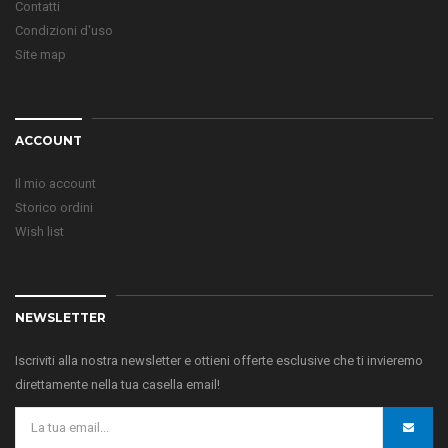
Contatti
Condizioni d'uso
Site map
ACCOUNT
Il mio account
Storico ordini
Wish list
NEWSLETTER
Iscriviti alla nostra newsletter e ottieni offerte esclusive che ti invieremo
direttamente nella tua casella email!