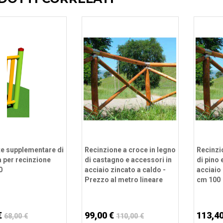
e supplementare di
Recinzione a croce in legno
Recinzi
 per recinzione
di castagno e accessori in
di pino 
0
acciaio zincato a caldo -
acciaio
Prezzo al metro lineare
cm 100
€
99,00 €
113,4
68,00 €
110,00 €