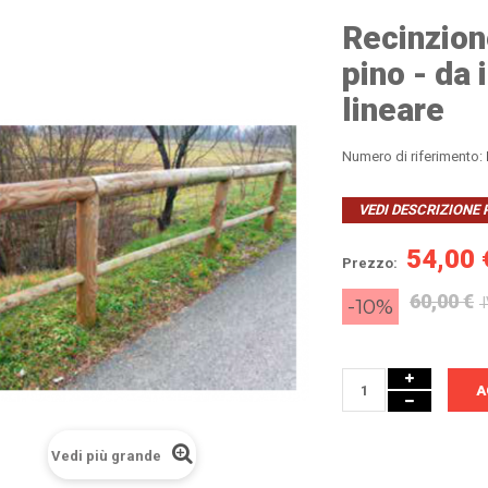
Recinzion
pino - da 
lineare
Numero di riferimento:
VEDI DESCRIZIONE
54,00 
Prezzo:
60,00 €
-10%
I
A
Vedi più grande