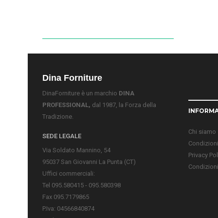
Dina Forniture
DinaForniture è un marchio
DINA
PROFESSIONAL,
dal 1987, la Forza della
INFORMA
Tradizione.
Chi siamo
SEDE LEGALE
Condizioni
Via Soldato Mannino, 54
Privacy Pol
95037 San Giovanni La Punta (CT)
Condizioni
Uffici commerciali:
Tel 095.580415 - 095.580398
Fax 095.7179865
P.Iva: 04566840874