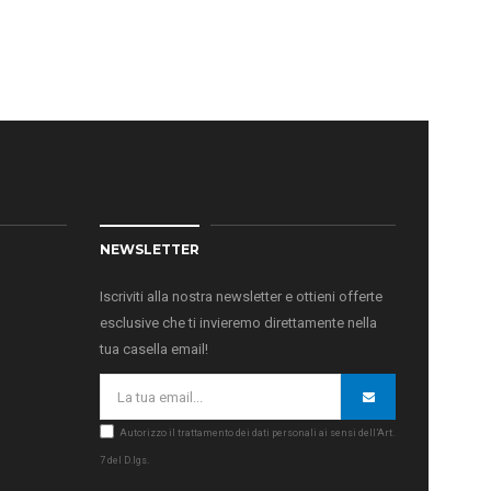
NEWSLETTER
Iscriviti alla nostra newsletter e ottieni offerte
esclusive che ti invieremo direttamente nella
tua casella email!
Autorizzo il trattamento dei dati personali ai sensi dell’Art.
7 del D.lgs.