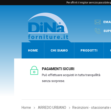
Per offrirti il miglior servizio possibil
EMA
SUP
HOME
CHI SIAMO
PRODOTTI
PAGAMENTI SICURI
Può effettuare acquisti in tutta tranquillità
senza sorprese.
Home
ARREDO URBANO
Recinzioni - staccionate 