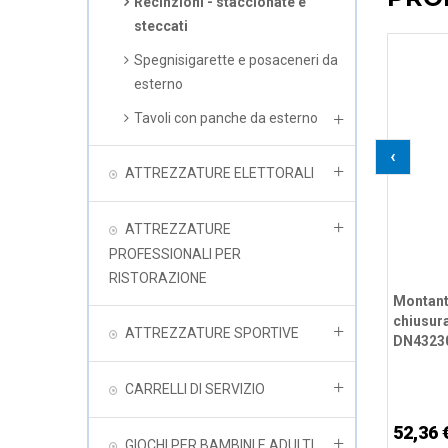
Recinzioni - staccionate e
steccati
Spegnisigarette e posaceneri da
esterno
Tavoli con panche da esterno
‹
ATTREZZATURE ELETTORALI
ATTREZZATURE
PROFESSIONALI PER
RISTORAZIONE
Montant
chiusura
ATTREZZATURE SPORTIVE
DN4323
CARRELLI DI SERVIZIO
52,36 
GIOCHI PER BAMBINI E ADULTI