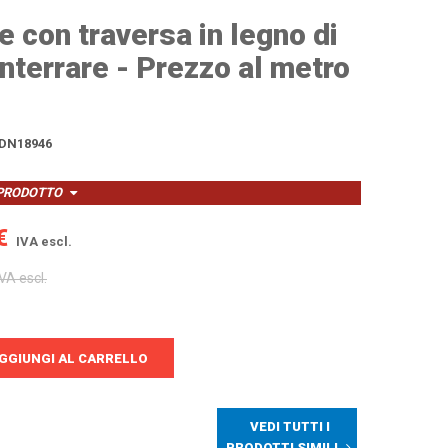
e con traversa in legno di
interrare - Prezzo al metro
DN18946
 PRODOTTO
€
IVA escl.
VA escl.
GGIUNGI AL CARRELLO
VEDI TUTTI I
PRODOTTI SIMILI