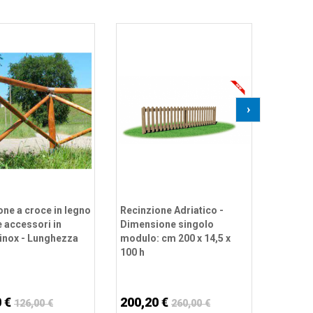
Recinzi
legno di
acciaio
tassell
metro l
›
68,40
AGG
one a croce in legno
Recinzione Adriatico -
e accessori in
Dimensione singolo
 inox - Lunghezza
modulo: cm 200 x 14,5 x
100 h
0 €
200,20 €
126,00 €
260,00 €