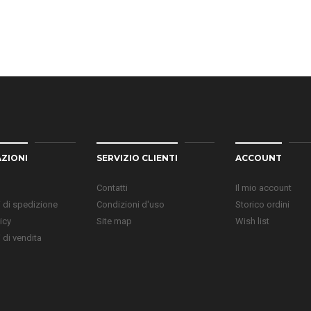
ZIONI
SERVIZIO CLIENTI
ACCOUNT
Contatti
Il mio account
 di spedizione
Condizioni d'uso
Storico ordini
icy
Site map
Wish list
 di vendita