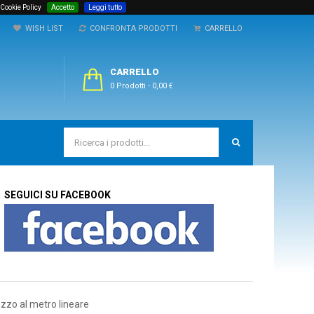
 Cookie Policy
Accetto
Leggi tutto
WISH LIST
CONFRONTA PRODOTTI
CARRELLO
CARRELLO
0 Prodotti
-
0,00 €
SEGUICI SU FACEBOOK
ezzo al metro lineare