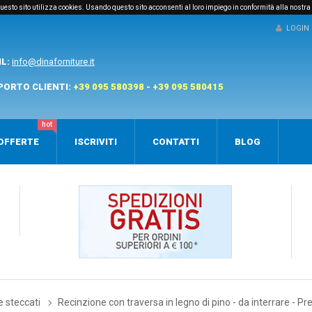
e questo sito utilizza cookies. Usando questo sito acconsenti al loro impiego in conformità alla nostra
LOGIN
IL:
info@dinaforniture.it
PORTO CLIENTI:
+39 095 580398 - +39 095 580415
hot
OFFERTE
ISCRIVITI
CONTATTI
BLOG
e steccati
Recinzione con traversa in legno di pino - da interrare - Pr