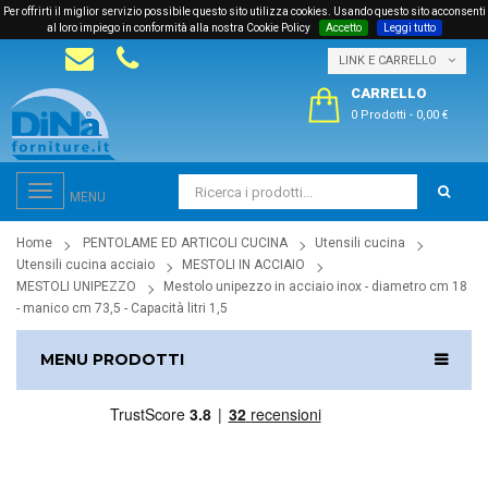
Per offrirti il miglior servizio possibile questo sito utilizza cookies. Usando questo sito acconsenti
al loro impiego in conformità alla nostra Cookie Policy
Accetto
Leggi tutto
LINK E CARRELLO
CARRELLO
0 Prodotti
-
0,00 €
Toggle
MENU
navigation
Home
PENTOLAME ED ARTICOLI CUCINA
Utensili cucina
Utensili cucina acciaio
MESTOLI IN ACCIAIO
MESTOLI UNIPEZZO
Mestolo unipezzo in acciaio inox - diametro cm 18
- manico cm 73,5 - Capacità litri 1,5
MENU PRODOTTI