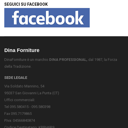
SEGUICI SU FACEBOOK
Dina Forniture
DinaForniture è un marchio
DINA PROFESSIONAL,
dal 1987, la Forza
della Tradizione.
SEDE LEGALE
Via Soldato Mannino, 54
95037 San Giovanni La Punta (CT)
Uffici commerciali:
Tel 095.580415 - 095.580398
Fax 095.7179865
P.Iva: 04566840874
Codice Destinatario: KRRH6B9