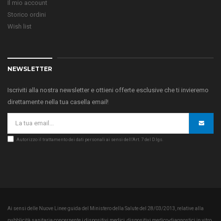
Il mio account
Storico ordini
Wish list
NEWSLETTER
Iscriviti alla nostra newsletter e ottieni offerte esclusive che ti invieremo
direttamente nella tua casella email!
Autorizzo il trattamento dei dati personali ai sensi dell’Art. 7 del D.lgs.
Ai sensi delle Nuove Linee guida del Ministero della Salute del 28/03/2013, relative alla
pubblicità sanitaria concernente i dispositivi medici, dispositivi medico-diagnostici in vitro