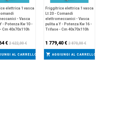
ice elettrica 1 vasca
Friggitrice elettrica 1 vasca
 Comandi
Lt 20 - Comandi
meccanici - Vasca
elettromeccanici - Vasca
 Y - Potenza Kw 10 -
pulita a Y - Potenza Kw 16 -
 - Cm 40x70x110h
Trifase - Cm 40x70x110h
64 €
1 779,40 €
2 622,00 €
2 870,00 €
IUNGI AL CARRELLO
AGGIUNGI AL CARRELLO