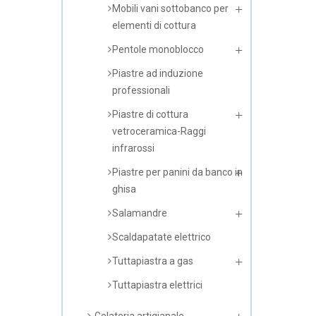
Griglie a pietra lavica a gas
Griglie a pietra lavica
elettriche
Griglie ad Acqua
Griglie di cottura lisce
Gyros/ Macchina cuoci Kebab
Mobili vani sottobanco per
elementi di cottura
Pentole monoblocco
Piastre ad induzione
professionali
Piastre di cottura
vetroceramica-Raggi
infrarossi
Piastre per panini da banco in