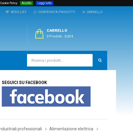
 Cookie Policy
Accetto
Leggi tutto
WISH LIST
CONFRONTA PRODOTTI
CARRELLO
CARRELLO
0 Prodotti
-
0,00 €
SEGUICI SU FACEBOOK
 industriali professionali
Alimentazione elettrica