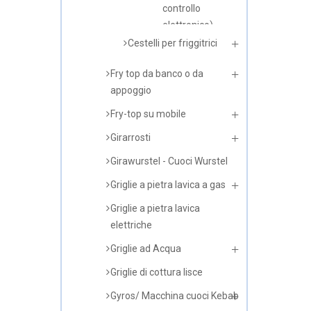
controllo
elettronico)
Modello standard
Linea prof.60
Linea prof.70
Linea prof.80
Linea prof.90
Cestelli per friggitrici
Fry top da banco o da
appoggio
Fry-top su mobile
Girarrosti
Girawurstel - Cuoci Wurstel