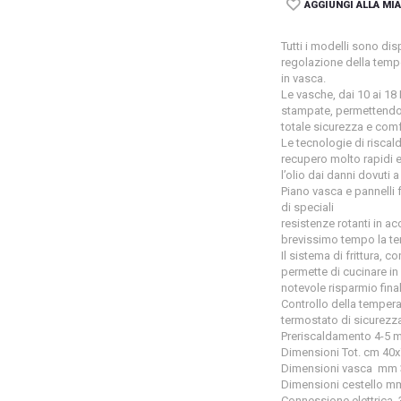
AGGIUNGI ALLA MIA
Tutti i modelli sono di
regolazione della tempe
in vasca.
Le vasche, dai 10 ai 1
stampate, permettendo a
totale sicurezza e comf
Le tecnologie di riscal
recupero molto rapidi e
l’olio dai danni dovuti
Piano vasca e pannelli 
di speciali
resistenze rotanti in a
brevissimo tempo la te
Il sistema di frittura, c
permette di cucinare in
notevole risparmio final
Controllo della temper
termostato di sicurezza
Preriscaldamento 4-5 mi
Dimensioni Tot. cm 40
Dimensioni vasca mm
Dimensioni cestello 
Connessione elettrica