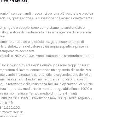
 LISTA DEI DESIDERI
sponibili con comandi meccanici per una più accurata e precisa
ratura, grazie anche alla rilevazione che avviene direttamente
8 Lt, singole e doppie, sono completamente arrotondate e
ll’operatore di mantenere la massima igiene e di lavorare in
ort.
damento diretto ad alta efficienza, garantiscono tempi di
 la distribuzione del calore su un’ampia superficie preserva
 a temperature eccessive.
frontali in INOX AISI 304. Vasca stampata e arrotondata dotata
cciaio inox incoloy ad elevata durata, possono raggiungere in
mperatura di lavoro, consentendo un risparmio d’olio del 60%.
onservando inalterate le caratteristiche organolettiche dell’olio,
 maniera sana limitando il numero dei cambi di olio, con un
e. La rotazione della resistenza facilita le operazioni di pulizia.
atura impostata mediante termostato regolabile fino a 190°C e
 a riarmo manuale. Tempo medio di frittura 4 minuti.
nuti (da 20 a 190°C). Produzione max 30Kg. Piedini regolabili.
x71,4x90h
 340x225x200h
mm 255x210x110h
 380-415 V3N~