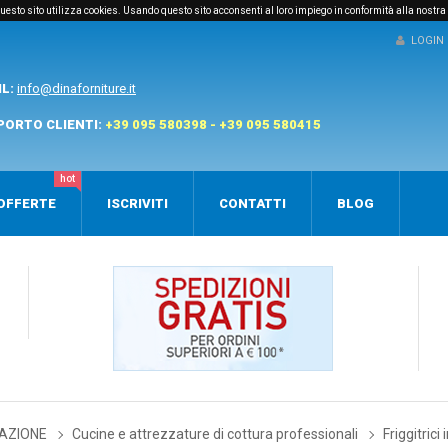
e questo sito utilizza cookies. Usando questo sito acconsenti al loro impiego in conformità alla nostra
LOGIN
IL:
info@dinaforniture.it
PORTO CLIENTI:
+39 095 580398 - +39 095 580415
hot
OFFERTE
ISCRIVITI
CONTATTI
BLOG
AZIONE
Cucine e attrezzature di cottura professionali
Friggitrici