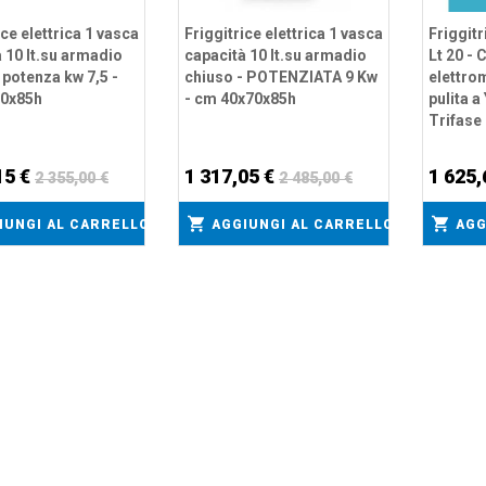
ice elettrica 1 vasca
Friggitrice elettrica 1 vasca
Friggitr
 10 lt.su armadio
capacità 10 lt.su armadio
Lt 20 -
 potenza kw 7,5 -
chiuso - POTENZIATA 9 Kw
elettro
0x85h
- cm 40x70x85h
pulita a
Trifase
15 €
1 317,05 €
1 625,
2 355,00 €
2 485,00 €
IUNGI AL CARRELLO
AGGIUNGI AL CARRELLO
AGG