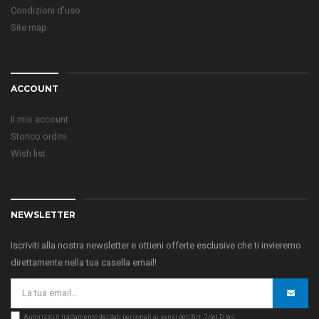
Condizioni d'uso
Site map
ACCOUNT
Il mio account
Storico ordini
Wish list
NEWSLETTER
Iscriviti alla nostra newsletter e ottieni offerte esclusive che ti invieremo
direttamente nella tua casella email!
Autorizzo il trattamento dei dati personali ai sensi dell’Art. 7 del D.lgs.