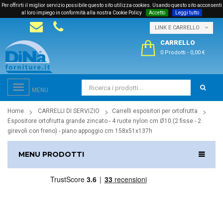
Per offrirti il miglior servizio possibile questo sito utilizza cookies. Usando questo sito acconsenti
al loro impiego in conformità alla nostra Cookie Policy
Accetto
Leggi tutto
LINK E CARRELLO
CARRELLO
0 Prodotti
-
0,00 €
Toggle
MENU
navigation
Home
CARRELLI DI SERVIZIO
Carrelli espositori per ortofrutta
Espositore ortofrutta grande zincato - 4 ruote nylon cm Ø10 (2 fisse - 2
girevoli con freno) - piano appoggio cm 158x51x137h
MENU PRODOTTI