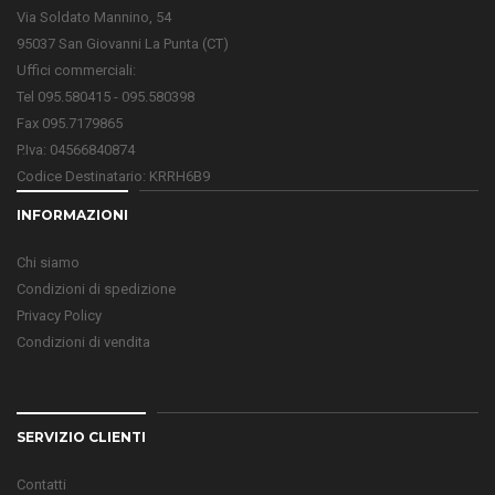
Via Soldato Mannino, 54
95037 San Giovanni La Punta (CT)
Uffici commerciali:
Tel 095.580415 - 095.580398
Fax 095.7179865
P.Iva: 04566840874
Codice Destinatario: KRRH6B9
INFORMAZIONI
Chi siamo
Condizioni di spedizione
Privacy Policy
Condizioni di vendita
SERVIZIO CLIENTI
Contatti