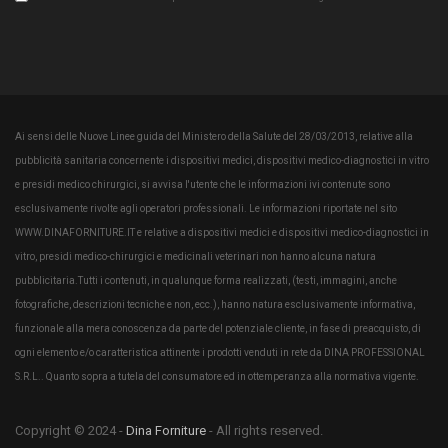
Ai sensi delle Nuove Linee guida del Ministero della Salute del 28/03/2013, relative alla
pubblicità sanitaria concernente i dispositivi medici, dispositivi medico-diagnostici in vitro
e presidi medico chirurgici, si avvisa l'utente che le informazioni ivi contenute sono
esclusivamente rivolte agli operatori professionali. Le informazioni riportate nel sito
WWW.DINAFORNITURE.IT e relative a dispositivi medici e dispositivi medico-diagnostici in
vitro, presidi medico-chirurgici e medicinali veterinari non hanno alcuna natura
pubblicitaria.Tutti i contenuti, in qualunque forma realizzati, (testi, immagini, anche
fotografiche, descrizioni tecniche e non, ecc.), hanno natura esclusivamente informativa,
funzionale alla mera conoscenza da parte del potenziale cliente, in fase di preacquisto, di
ogni elemento e/o caratteristica attinente i prodotti venduti in rete da DINA PROFESSIONAL
S.R.L.. Quanto sopra a tutela del consumatore ed in ottemperanza alla normativa vigente.
Copyright © 2024 -
Dina Forniture
- All rights reserved.