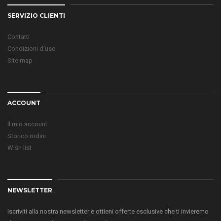
SERVIZIO CLIENTI
Contatti
Condizioni d'uso
Site map
ACCOUNT
Il mio account
Storico ordini
Wish list
NEWSLETTER
Iscriviti alla nostra newsletter e ottieni offerte esclusive che ti invieremo