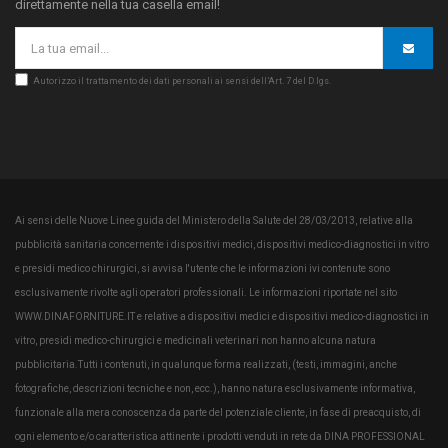
direttamente nella tua casella email!
Autorizzo il trattamento dei dati personali ai sensi dell’Art. 7 del D.lgs.
Ai sensi delle Nuove Linee guida del Ministero della Salute del 28/03/2013, relative alla
pubblicità sanitaria concernente i dispositivi medici, dispositivi medico-diagnostici in vitro
e presidi medico chirurgici, si avvisa l'utente che le informazioni ivi contenute sono
esclusivamente rivolte agli operatori professionali. Le informazioni riportate nel sito
WWW.DINAFORNITURE.IT e relative a dispositivi medici e dispositivi medico-diagnostici in
vitro, presidi medico-chirurgici e medicinali veterinari non hanno alcuna natura
pubblicitaria.Tutti i contenuti, in qualunque forma realizzati, (testi, immagini, anche
fotografiche, descrizioni tecniche e non, ecc.), hanno natura esclusivamente informativa,
funzionale alla mera conoscenza da parte del potenziale cliente, in fase di preacquisto, di
ogni elemento e/o caratteristica attinente i prodotti venduti in rete da DINA PROFESSIONAL