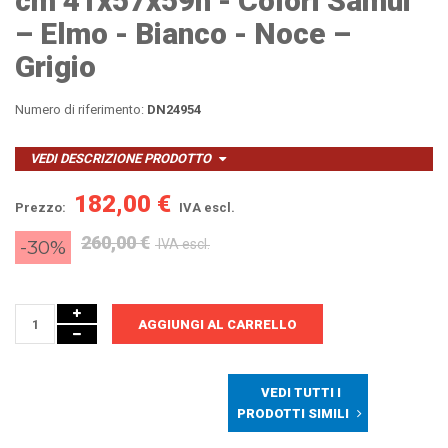
cm 41x57x59h - Colori Samui
– Elmo - Bianco - Noce –
Grigio
Numero di riferimento:
DN24954
VEDI DESCRIZIONE PRODOTTO
182,00 €
Prezzo:
IVA escl.
260,00 €
-30%
IVA escl.
AGGIUNGI AL CARRELLO
VEDI TUTTI I
PRODOTTI SIMILI