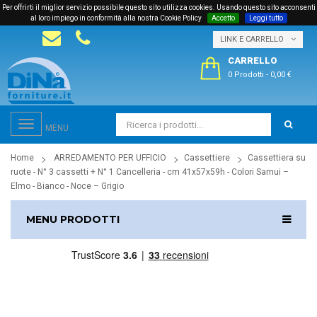
Per offrirti il miglior servizio possibile questo sito utilizza cookies. Usando questo sito acconsenti
al loro impiego in conformità alla nostra Cookie Policy
Accetto
Leggi tutto
LINK E CARRELLO
CARRELLO
0 Prodotti
-
0,00 €
Toggle
MENU
navigation
Home
ARREDAMENTO PER UFFICIO
Cassettiere
Cassettiera su
ruote - N° 3 cassetti + N° 1 Cancelleria - cm 41x57x59h - Colori Samui –
Elmo - Bianco - Noce – Grigio
MENU PRODOTTI