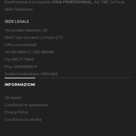
DinaForniture è un marchio
DINA PROFESSIONAL,
dal 1987, la Forza
della Tradizione.
SEDE LEGALE
Via Soldato Mannino, 54
95037 San Giovanni La Punta (CT)
Uffici commerciali:
Tel 095.580415 - 095.580398
Fax 095.7179865
P.Iva: 04566840874
Codice Destinatario: KRRH6B9
INFORMAZIONI
Chi siamo
Condizioni di spedizione
Privacy Policy
Condizioni di vendita