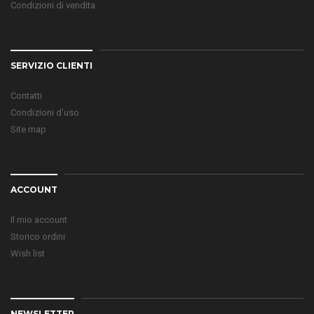
Condizioni di vendita
SERVIZIO CLIENTI
Contatti
Condizioni d'uso
Site map
ACCOUNT
Il mio account
Storico ordini
Wish list
NEWSLETTER