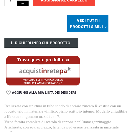
AGGIUNGI AL CARRELLO
VEDI TUTTI I
PRODOTTI SIMILI
RICHIEDI INFO SUL PRODOTTO
AGGIUNGI ALLA MIA LISTA DEI DESIDERI
Realizzata con struttura in tubo tondo di acciaio zincato.Rivestita con un
robusto telo in materiale vinilico, piano scrittoio interno. Modello chiudibile
a libro con ingombro max di cm. 7.
Viene fornita completa di scatola di cartone per l’immagazzinaggio.
A richiesta, con sovrapprezzo, la tenda può essere realizzata in materiale