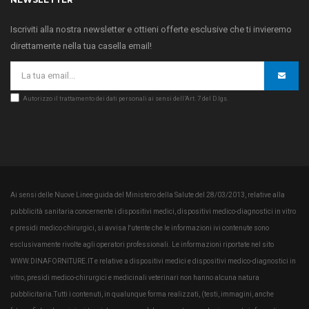
Iscriviti alla nostra newsletter e ottieni offerte esclusive che ti invieremo
direttamente nella tua casella email!
Autorizzo il trattamento dei dati personali ai sensi dell’Art. 7 del D.lgs.
Ai sensi delle Nuove Linee guida del Ministero della Salute del 28/03/2013, relative alla
pubblicità sanitaria concernente i dispositivi medici, dispositivi medico-diagnostici in vitro
e presidi medico chirurgici, si avvisa l'utente che le informazioni ivi contenute sono
esclusivamente rivolte agli operatori professionali. Le informazioni riportate nel sito
WWW.DINAFORNITURE.IT e relative a dispositivi medici e dispositivi medico-diagnostici in
vitro, presidi medico-chirurgici e medicinali veterinari non hanno alcuna natura
pubblicitaria.Tutti i contenuti, in qualunque forma realizzati, (testi, immagini, anche