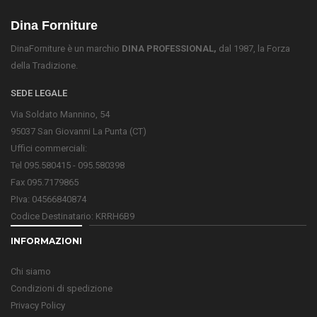
Dina Forniture
DinaForniture è un marchio
DINA PROFESSIONAL,
dal 1987, la Forza
della Tradizione.
SEDE LEGALE
Via Soldato Mannino, 54
95037 San Giovanni La Punta (CT)
Uffici commerciali:
Tel 095.580415 - 095.580398
Fax 095.7179865
P.Iva: 04566840874
Codice Destinatario: KRRH6B9
INFORMAZIONI
Chi siamo
Condizioni di spedizione
Privacy Policy