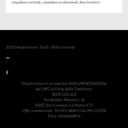
congelatore verticale
,
congelatori professionali
,
dina forniture
2018 Dinaforniture. Tutti i diritti riservati
DinaForniture è un marchio DINA PROFESSIONAL
dal 1987, la Forza della Tradizione.
SEDE LEGALE
Via Soldato Mannino, 56
95037 San Giovanni La Punta (CT)
Uffici commerciali: Tel 095.580415 Fax 095.223338
P.Iva: 04566840874