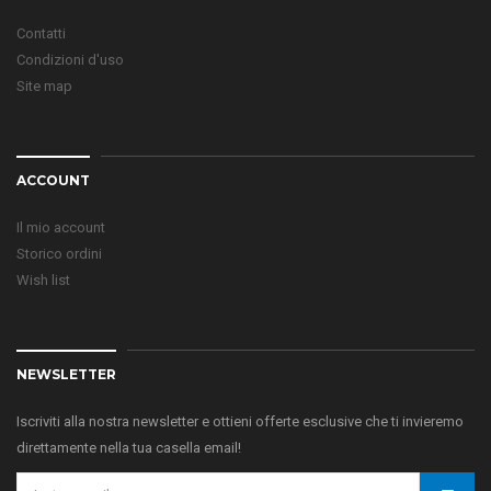
Contatti
Condizioni d'uso
Site map
ACCOUNT
Il mio account
Storico ordini
Wish list
NEWSLETTER
Iscriviti alla nostra newsletter e ottieni offerte esclusive che ti invieremo
direttamente nella tua casella email!