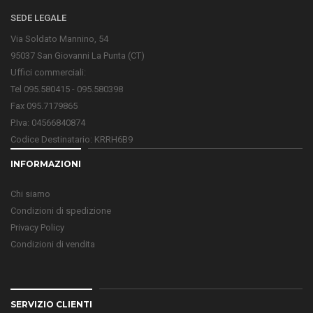
SEDE LEGALE
Via Soldato Mannino, 54
95037 San Giovanni La Punta (CT)
Uffici commerciali:
Tel 095.580415 - 095.580398
Fax 095.7179865
P.Iva: 04566840874
Codice Destinatario: KRRH6B9
INFORMAZIONI
Chi siamo
Condizioni di spedizione
Privacy Policy
Condizioni di vendita
SERVIZIO CLIENTI