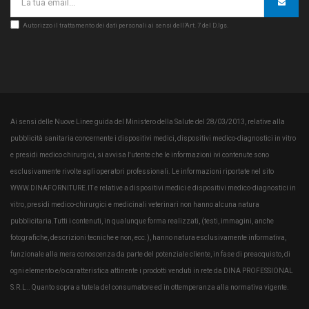
Autorizzo il trattamento dei dati personali ai sensi dell’Art. 7 del D.lgs.
Ai sensi delle Nuove Linee guida del Ministero della Salute del 28/03/2013, relative alla
pubblicità sanitaria concernente i dispositivi medici, dispositivi medico-diagnostici in vitro
e presidi medico chirurgici, si avvisa l'utente che le informazioni ivi contenute sono
esclusivamente rivolte agli operatori professionali. Le informazioni riportate nel sito
WWW.DINAFORNITURE.IT e relative a dispositivi medici e dispositivi medico-diagnostici in
vitro, presidi medico-chirurgici e medicinali veterinari non hanno alcuna natura
pubblicitaria.Tutti i contenuti, in qualunque forma realizzati, (testi, immagini, anche
fotografiche, descrizioni tecniche e non, ecc.), hanno natura esclusivamente informativa,
funzionale alla mera conoscenza da parte del potenziale cliente, in fase di preacquisto, di
ogni elemento e/o caratteristica attinente i prodotti venduti in rete da DINA PROFESSIONAL
S.R.L.. Quanto sopra a tutela del consumatore ed in ottemperanza alla normativa vigente.