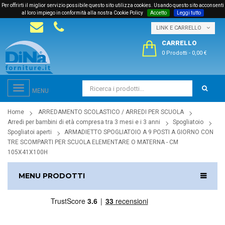
Per offrirti il miglior servizio possibile questo sito utilizza cookies. Usando questo sito acconsenti
al loro impiego in conformità alla nostra Cookie Policy
Accetto
Leggi tutto
LINK E CARRELLO
CARRELLO
0 Prodotti
-
0,00 €
Toggle
MENU
navigation
Home
ARREDAMENTO SCOLASTICO / ARREDI PER SCUOLA
Arredi per bambini di età compresa tra 3 mesi e i 3 anni
Spogliatoio
Spogliatoi aperti
ARMADIETTO SPOGLIATOIO A 9 POSTI A GIORNO CON
TRE SCOMPARTI PER SCUOLA ELEMENTARE O MATERNA - CM
105X41X100H
MENU PRODOTTI