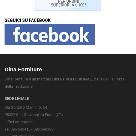
SEGUICI SU FACEBOOK
Dina Forniture
DinaForniture è un marchio
DINA PROFESSIONAL,
dal 1987, la Forza
della Tradizione.
SEDE LEGALE
Via Soldato Mannino, 54
95037 San Giovanni La Punta (CT)
Uffici commerciali:
Tel 095.580415 - 095.580398