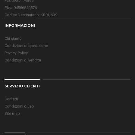
Fax 095.7179865
P.Iva: 04566840874
Codice Destinatario: KRRH6B9
INFORMAZIONI
Chi siamo
Condizioni di spedizione
Privacy Policy
Condizioni di vendita
SERVIZIO CLIENTI
Contatti
Condizioni d'uso
Site map