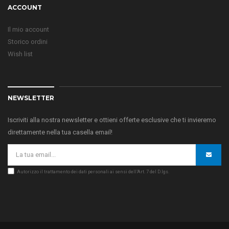
ACCOUNT
Il mio account
Storico ordini
Wish list
NEWSLETTER
Iscriviti alla nostra newsletter e ottieni offerte esclusive che ti invieremo
direttamente nella tua casella email!
Autorizzo il trattamento dei dati personali ai sensi dell’Art. 7 del D.lgs.