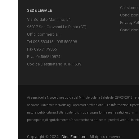
Chi siamo
SEDE LEGALE
Condizioni
Via Soldato Mannino, 54
Privacy Pol
95037 San Giovanni La Punta (CT)
Condizioni
Uffici commerciali:
Tel 095.580415 - 095.580398
Fax 095.7179865
P.Iva: 04566840874
Codice Destinatario: KRRH6B9
Ai sensi delle Nuove Linee guida del Ministero della Salute del 28/03/2013, relati
sono esclusivamente rivolte agli operatori professionali. Le informazioni ripor
natura pubblicitaria.Tutti i contenuti, in qualunque forma realizzati, (testi, im
preacquisto, di ogni elemento e/o caratteristica attinente i prodotti venduti i
Copyright © 2024 -
Dina Forniture
- All rights reserved.