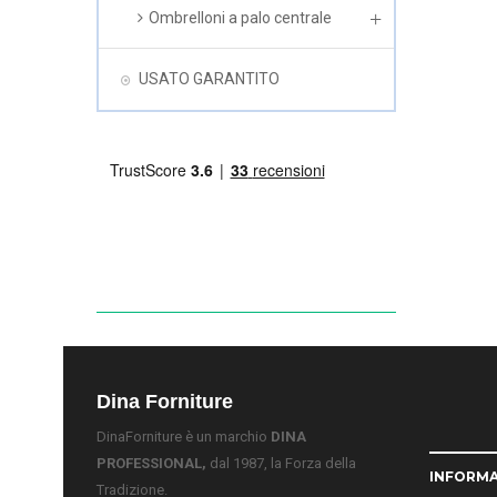
Ombrelloni a palo centrale
USATO GARANTITO
Dina Forniture
DinaForniture è un marchio
DINA
PROFESSIONAL,
dal 1987, la Forza della
INFORMA
Tradizione.