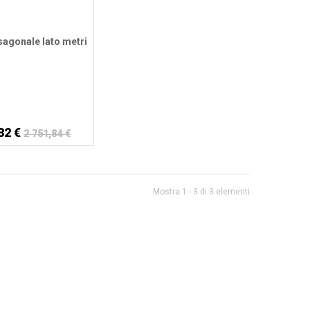
sagonale lato metri
32 €
2 751,84 €
Mostra 1 - 3 di 3 elementi