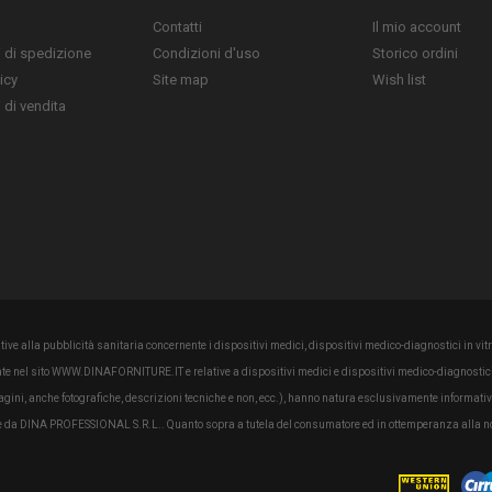
Contatti
Il mio account
 di spedizione
Condizioni d'uso
Storico ordini
icy
Site map
Wish list
 di vendita
ve alla pubblicità sanitaria concernente i dispositivi medici, dispositivi medico-diagnostici in vitro
tate nel sito WWW.DINAFORNITURE.IT e relative a dispositivi medici e dispositivi medico-diagnostici 
magini, anche fotografiche, descrizioni tecniche e non, ecc.), hanno natura esclusivamente informativ
n rete da DINA PROFESSIONAL S.R.L.. Quanto sopra a tutela del consumatore ed in ottemperanza alla n