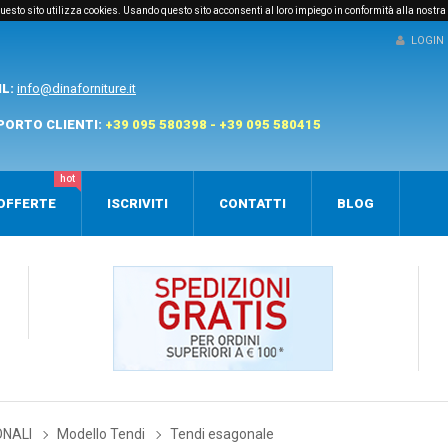
e questo sito utilizza cookies. Usando questo sito acconsenti al loro impiego in conformità alla nostra
LOGIN
IL:
info@dinaforniture.it
PORTO CLIENTI:
+39 095 580398 - +39 095 580415
hot
OFFERTE
ISCRIVITI
CONTATTI
BLOG
ONALI
Modello Tendi
Tendi esagonale