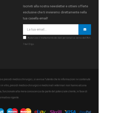
Iscriviti alla nostra newsletter e ottieni offerte
esclusive che ti invieremo direttamente nella
tua casella email!
Autorizzo il trattamento dei dati personali ai sensi dell’Art.
7 del D.lgs.
 e presidi medico chirurgici, si avvisa l'utente che le informazioni ivi contenute
in vitro, presidi medico-chirurgici e medicinali veterinari non hanno alcuna
a, funzionale alla mera conoscenza da parte del potenziale cliente, in fase di
ormativa vigente.