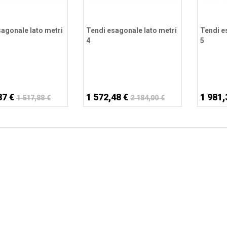
sagonale lato metri
Tendi esagonale lato metri
Tendi e
4
5
87 €
1 572,48 €
1 981,
1 517,88 €
2 184,00 €