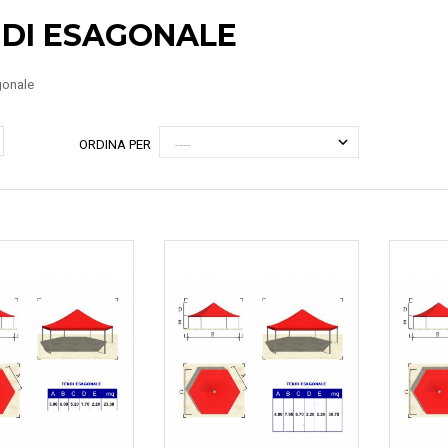
NDI ESAGONALE
gonale
ORDINA PER