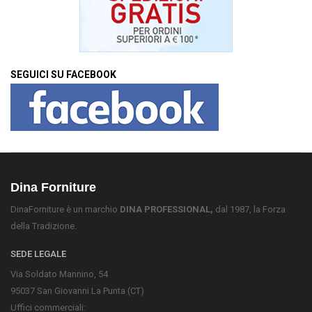
SEGUICI SU FACEBOOK
Dina Forniture
DinaForniture è un marchio
DINA PROFESSIONAL,
dal 1987, la Forza
della Tradizione.
SEDE LEGALE
Via Soldato Mannino, 54
95037 San Giovanni La Punta (CT)
Uffici commerciali: