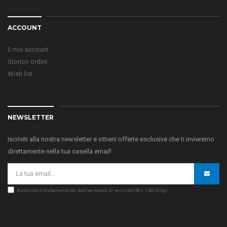
ACCOUNT
Il mio account
Storico ordini
Wish list
NEWSLETTER
Iscriviti alla nostra newsletter e ottieni offerte esclusive che ti invieremo
direttamente nella tua casella email!
Autorizzo il trattamento dei dati personali ai sensi dell’Art. 7 del D.lgs.