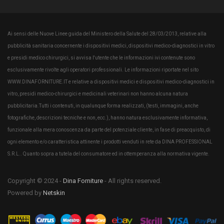
Ai sensi delle Nuove Linee guida del Ministero della Salute del 28/03/2013, relative alla
pubblicità sanitaria concernente i dispositivi medici, dispositivi medico-diagnostici in vitro
e presidi medico chirurgici, si avvisa l'utente che le informazioni ivi contenute sono
esclusivamente rivolte agli operatori professionali. Le informazioni riportate nel sito
WWW.DINAFORNITURE.IT e relative a dispositivi medici e dispositivi medico-diagnostici in
vitro, presidi medico-chirurgici e medicinali veterinari non hanno alcuna natura
pubblicitaria.Tutti i contenuti, in qualunque forma realizzati, (testi, immagini, anche
fotografiche, descrizioni tecniche e non, ecc.), hanno natura esclusivamente informativa,
funzionale alla mera conoscenza da parte del potenziale cliente, in fase di preacquisto, di
ogni elemento e/o caratteristica attinente i prodotti venduti in rete da DINA PROFESSIONAL
S.R.L.. Quanto sopra a tutela del consumatore ed in ottemperanza alla normativa vigente.
Copyright © 2024 -
Dina Forniture
- All rights reserved.
Powered by
Netskin