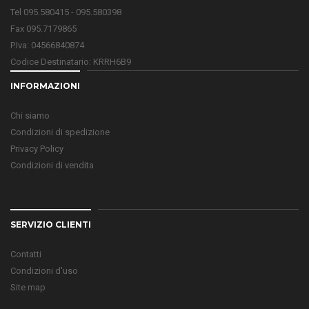
Tel 095.580415 - 095.580398
Fax 095.7179865
P.Iva: 04566840874
Codice Destinatario: KRRH6B9
INFORMAZIONI
Chi siamo
Condizioni di spedizione
Privacy Policy
Condizioni di vendita
SERVIZIO CLIENTI
Contatti
Condizioni d'uso
Site map