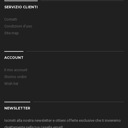
SERVIZIO CLIENTI
Contatti
Condizioni d'uso
Site map
ACCOUNT
Il mio account
Storico ordini
Wish list
NEWSLETTER
Iscriviti alla nostra newsletter e ottieni offerte esclusive che ti invieremo
direttamente nella tua casella email!