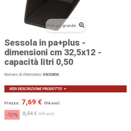
Vedi più grande
Sessola in pa+plus -
dimensioni cm 32,5x12 -
capacità litri 0,50
Numero di riferimento:
DN32834
VEDI DESCRIZIONE PRODOTTO
7,69 €
Prezzo:
IVA escl.
8,54 €
-10%
IVA escl.