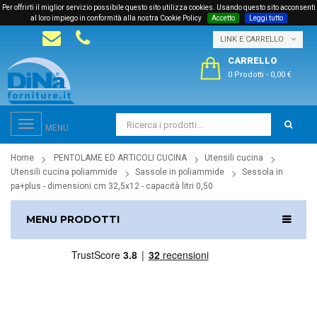
Per offrirti il miglior servizio possibile questo sito utilizza cookies. Usando questo sito acconsenti
al loro impiego in conformità alla nostra Cookie Policy
Accetto
Leggi tutto
LINK E CARRELLO
CARRELLO
0 Prodotti
-
0,00 €
Toggle
MENU
navigation
Home
PENTOLAME ED ARTICOLI CUCINA
Utensili cucina
Utensili cucina poliammide
Sassole in poliammide
Sessola in
pa+plus - dimensioni cm 32,5x12 - capacità litri 0,50
MENU PRODOTTI