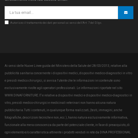
Autorizzo il trattamento dei dati personali ai sensi dell’Art. 7 del D.lgs.
Ai sensi delle Nuove Linee guida del Ministero della Salute del 28/03/2013, relative alla
pubblicità sanitaria concernente i dispositivi medici, dispositivi medico-diagnostici in vitro
e presidi medico chirurgici, si avvisa l'utente che le informazioni ivi contenute sono
esclusivamente rivolte agli operatori professionali. Le informazioni riportate nel sito
WWW.DINAFORNITURE.IT e relative a dispositivi medici e dispositivi medico-diagnostici in
vitro, presidi medico-chirurgici e medicinali veterinari non hanno alcuna natura
pubblicitaria.Tutti i contenuti, in qualunque forma realizzati, (testi, immagini, anche
fotografiche, descrizioni tecniche e non, ecc.), hanno natura esclusivamente informativa,
funzionale alla mera conoscenza da parte del potenziale cliente, in fase di preacquisto, di
ogni elemento e/o caratteristica attinente i prodotti venduti in rete da DINA PROFESSIONAL