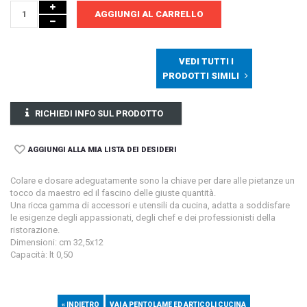
AGGIUNGI AL CARRELLO
VEDI TUTTI I
PRODOTTI SIMILI
RICHIEDI INFO SUL PRODOTTO
AGGIUNGI ALLA MIA LISTA DEI DESIDERI
Colare e dosare adeguatamente sono la chiave per dare alle pietanze un
tocco da maestro ed il fascino delle giuste quantità.
Una ricca gamma di accessori e utensili da cucina, adatta a soddisfare
le esigenze degli appassionati, degli chef e dei professionisti della
ristorazione.
Dimensioni: cm 32,5x12
Capacità: lt 0,50
« INDIETRO
VAI A PENTOLAME ED ARTICOLI CUCINA