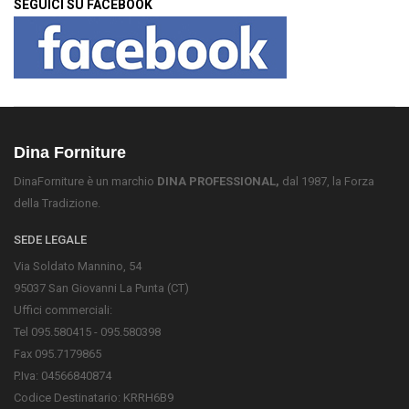
SEGUICI SU FACEBOOK
Dina Forniture
DinaForniture è un marchio
DINA PROFESSIONAL,
dal 1987, la Forza
della Tradizione.
SEDE LEGALE
Via Soldato Mannino, 54
95037 San Giovanni La Punta (CT)
Uffici commerciali:
Tel 095.580415 - 095.580398
Fax 095.7179865
P.Iva: 04566840874
Codice Destinatario: KRRH6B9