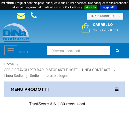
Per offrirti il miglior servizio possibile questo sito utilizza cookies. Usando questo sito acconsenti
al loro impiego in conformità alla nostra Cookie Policy
Accetto
Leggi tutto
LINK E CARRELLO
CARRELLO
0 Prodotti
-
0,00 €
Toggle
MENU
navigation
Home
SEDIE E TAVOLI PER BAR, RISTORANTI E HOTEL - LINEA CONTRACT
Linea Sedie
Sedie in metallo e legno
MENU PRODOTTI