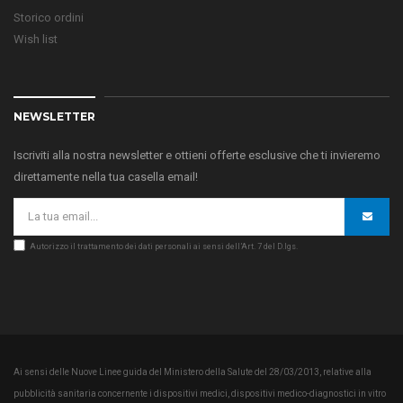
Storico ordini
Wish list
NEWSLETTER
Iscriviti alla nostra newsletter e ottieni offerte esclusive che ti invieremo
direttamente nella tua casella email!
Autorizzo il trattamento dei dati personali ai sensi dell’Art. 7 del D.lgs.
Ai sensi delle Nuove Linee guida del Ministero della Salute del 28/03/2013, relative alla
pubblicità sanitaria concernente i dispositivi medici, dispositivi medico-diagnostici in vitro