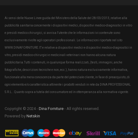
Ai sensi delle Nuove Linee guida del Ministero della Salute del 28/03/2013, relative alla
pubblicità sanitaria concernente i dispositivi medici, dispositivi medico-diagnostici in vitro
e presidi medico chirurgici, si avvisa l'utente che le informazioni ivi contenute sono
esclusivamente rivolte agli operatori professionali. Le informazioni riportate nel sito
WWW.DINAFORNITURE.IT e relative a dispositivi medici e dispositivi medico-diagnostici in
vitro, presidi medico-chirurgici e medicinali veterinari non hanno alcuna natura
pubblicitaria.Tutti i contenuti, in qualunque forma realizzati, (testi, immagini, anche
fotografiche, descrizioni tecniche e non, ecc.), hanno natura esclusivamente informativa,
funzionale alla mera conoscenza da parte del potenziale cliente, in fase di preacquisto, di
ogni elemento e/o caratteristica attinente i prodotti venduti in rete da DINA PROFESSIONAL
S.R.L.. Quanto sopra a tutela del consumatore ed in ottemperanza alla normativa vigente.
Copyright © 2024 -
Dina Forniture
- All rights reserved.
Powered by
Netskin