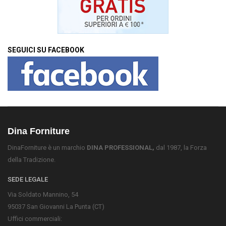
SEGUICI SU FACEBOOK
Dina Forniture
DinaForniture è un marchio
DINA PROFESSIONAL,
dal 1987, la Forza
della Tradizione.
SEDE LEGALE
Via Soldato Mannino, 54
95037 San Giovanni La Punta (CT)
Uffici commerciali: