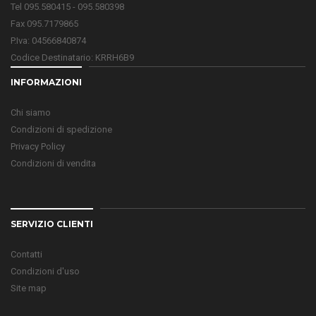
Tel 095.580415 - 095.580398
Fax 095.7179865
P.Iva: 04566840874
Codice Destinatario: KRRH6B9
INFORMAZIONI
Chi siamo
Condizioni di spedizione
Privacy Policy
Condizioni di vendita
SERVIZIO CLIENTI
Contatti
Condizioni d'uso
Site map