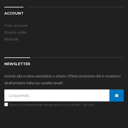
ACCOUNT
Il mio account
Storico ordini
Wish list
NEWSLETTER
Iscriviti alla nostra newsletter e ottieni offerte esclusive che ti invieremo
direttamente nella tua casella email!
Autorizzo il trattamento dei dati personali ai sensi dell’Art. 7 del D.lgs.