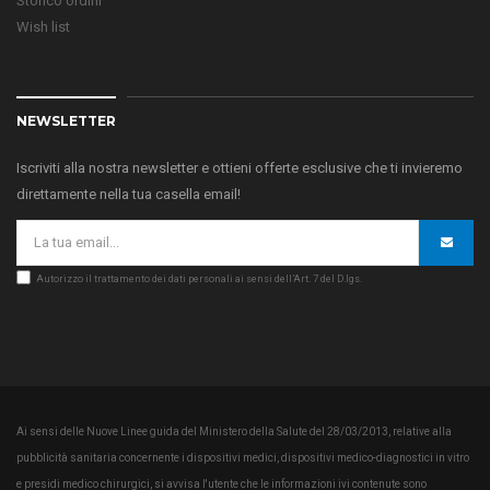
Storico ordini
Wish list
NEWSLETTER
Iscriviti alla nostra newsletter e ottieni offerte esclusive che ti invieremo
direttamente nella tua casella email!
Autorizzo il trattamento dei dati personali ai sensi dell’Art. 7 del D.lgs.
Ai sensi delle Nuove Linee guida del Ministero della Salute del 28/03/2013, relative alla
pubblicità sanitaria concernente i dispositivi medici, dispositivi medico-diagnostici in vitro
e presidi medico chirurgici, si avvisa l'utente che le informazioni ivi contenute sono