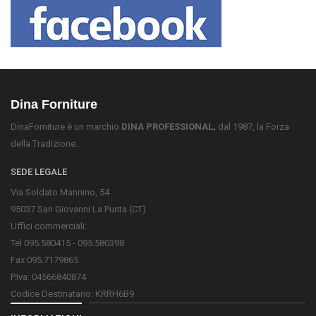
Dina Forniture
DinaForniture è un marchio
DINA PROFESSIONAL,
dal 1987, la Forza
della Tradizione.
SEDE LEGALE
Via Soldato Mannino, 54
95037 San Giovanni La Punta (CT)
Uffici commerciali:
Tel 095.580415 - 095.580398
Fax 095.7179865
P.Iva: 04566840874
Codice Destinatario: KRRH6B9