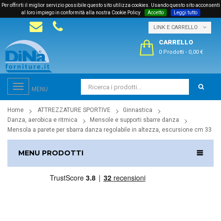
Per offrirti il miglior servizio possibile questo sito utilizza cookies. Usando questo sito acconsenti
al loro impiego in conformità alla nostra Cookie Policy
Accetto
Leggi tutto
LINK E CARRELLO
CARRELLO
0 Prodotti
-
0,00 €
Toggle
MENU
navigation
Home
ATTREZZATURE SPORTIVE
Ginnastica
Danza, aerobica e ritmica
Mensole e supporti sbarre danza
Mensola a parete per sbarra danza regolabile in altezza, escursione cm 33
MENU PRODOTTI