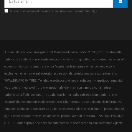
Autorizzo il trattamento dei dati personali ai sensi dell’Art. 7 del D.lgs.
Ai sensi delle Nuove Linee guida del Ministero della Salute del 28/03/2013, relative alla
pubblicità sanitaria concernente i dispositivi medici, dispositivi medico-diagnostici in vitro
e presidi medico chirurgici, si avvisa l'utente che le informazioni ivi contenute sono
esclusivamente rivolte agli operatori professionali. Le informazioni riportate nel sito
WWW.DINAFORNITURE.IT e relative a dispositivi medici e dispositivi medico-diagnostici in
vitro, presidi medico-chirurgici e medicinali veterinari non hanno alcuna natura
pubblicitaria.Tutti i contenuti, in qualunque forma realizzati, (testi, immagini, anche
fotografiche, descrizioni tecniche e non, ecc.), hanno natura esclusivamente informativa,
funzionale alla mera conoscenza da parte del potenziale cliente, in fase di preacquisto, di
ogni elemento e/o caratteristica attinente i prodotti venduti in rete da DINA PROFESSIONAL
S.R.L.. Quanto sopra a tutela del consumatore ed in ottemperanza alla normativa vigente.