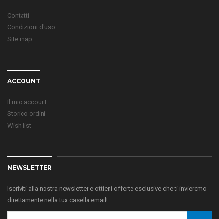
Contatti
Condizioni d'uso
Site map
ACCOUNT
Il mio account
Storico ordini
Wish list
NEWSLETTER
Iscriviti alla nostra newsletter e ottieni offerte esclusive che ti invieremo
direttamente nella tua casella email!