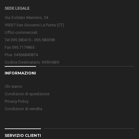
SEDE LEGALE
Via Soldato Mannino, 54
95037 San Giovanni La Punta (CT)
Uffici commerciali:
Tel 095.580415 - 095.580398
Fax 095.7179865
P.Iva: 04566840874
Codice Destinatario: KRRH6B9
INFORMAZIONI
Chi siamo
Condizioni di spedizione
Privacy Policy
Condizioni di vendita
SERVIZIO CLIENTI