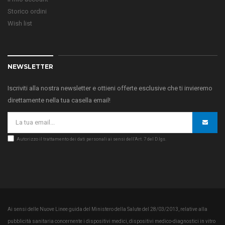
Storico ordini
Wish list
NEWSLETTER
Iscriviti alla nostra newsletter e ottieni offerte esclusive che ti invieremo
direttamente nella tua casella email!
Autorizzo il trattamento dei dati personali ai sensi dell’Art. 7 del D.lgs.
Ai sensi delle Nuove Linee guida del Ministero della Salute del 28/03/2013, relative alla
pubblicità sanitaria concernente i dispositivi medici, dispositivi medico-diagnostici in vitro