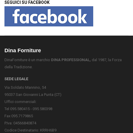
SEGUICI SU FACEBOOK
Dina Forniture
DinaForniture è un marchio
DINA PROFESSIONAL,
dal 1987, la Forza
della Tradizione.
SEDE LEGALE
Via Soldato Mannino, 54
95037 San Giovanni La Punta (CT)
Uffici commerciali:
Tel 095.580415 - 095.580398
Fax 095.7179865
P.Iva: 04566840874
Codice Destinatario: KRRH6B9