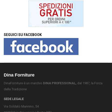
SEGUICI SU FACEBOOK
Dina Forniture
DinaForniture è un marchio
DINA PROFESSIONAL,
dal 1987, la Forza
della Tradizione.
SEDE LEGALE
Via Soldato Mannino, 54