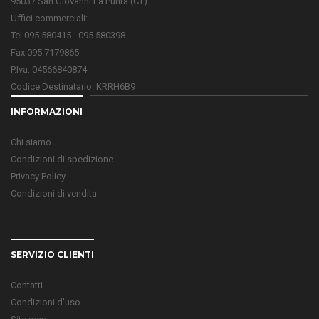
95037 San Giovanni La Punta (CT)
Uffici commerciali:
Tel 095.580415 - 095.580398
Fax 095.7179865
P.Iva: 04566840874
Codice Destinatario: KRRH6B9
INFORMAZIONI
Chi siamo
Condizioni di spedizione
Privacy Policy
Condizioni di vendita
SERVIZIO CLIENTI
Contatti
Condizioni d'uso