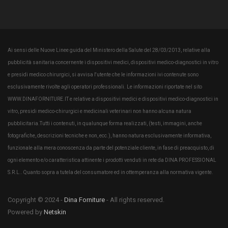
Ai sensi delle Nuove Linee guida del Ministero della Salute del 28/03/2013, relative alla
pubblicità sanitaria concernente i dispositivi medici, dispositivi medico-diagnostici in vitro
e presidi medico chirurgici, si avvisa l'utente che le informazioni ivi contenute sono
esclusivamente rivolte agli operatori professionali. Le informazioni riportate nel sito
WWW.DINAFORNITURE.IT e relative a dispositivi medici e dispositivi medico-diagnostici in
vitro, presidi medico-chirurgici e medicinali veterinari non hanno alcuna natura
pubblicitaria.Tutti i contenuti, in qualunque forma realizzati, (testi, immagini, anche
fotografiche, descrizioni tecniche e non, ecc.), hanno natura esclusivamente informativa,
funzionale alla mera conoscenza da parte del potenziale cliente, in fase di preacquisto, di
ogni elemento e/o caratteristica attinente i prodotti venduti in rete da DINA PROFESSIONAL
S.R.L.. Quanto sopra a tutela del consumatore ed in ottemperanza alla normativa vigente.
Copyright © 2024 -
Dina Forniture
- All rights reserved.
Powered by
Netskin