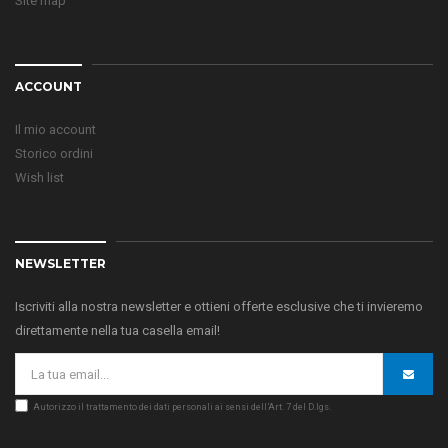
Site map
ACCOUNT
Il mio account
Storico ordini
Wish list
NEWSLETTER
Iscriviti alla nostra newsletter e ottieni offerte esclusive che ti invieremo
direttamente nella tua casella email!
Autorizzo il trattamento dei dati personali ai sensi dell’Art. 7 del D.lgs.