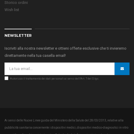
Storico ordini
Wish list
NEWSLETTER
Iscriviti alla nostra newsletter e ottieni offerte esclusive che ti invieremo
direttamente nella tua casella email!
Autorizzo il trattamento dei dati personali ai sensi dell’Art. 7 del D.lgs.
Ai sensi delle Nuove Linee guida del Ministero della Salute del 28/03/2013, relative alla
pubblicità sanitaria concernente i dispositivi medici, dispositivi medico-diagnostici in vitro