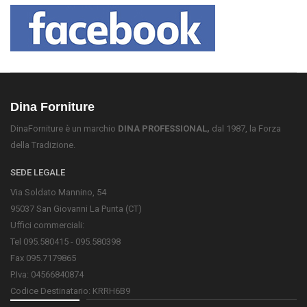
Dina Forniture
DinaForniture è un marchio
DINA PROFESSIONAL,
dal 1987, la Forza
della Tradizione.
SEDE LEGALE
Via Soldato Mannino, 54
95037 San Giovanni La Punta (CT)
Uffici commerciali:
Tel 095.580415 - 095.580398
Fax 095.7179865
P.Iva: 04566840874
Codice Destinatario: KRRH6B9