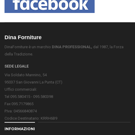
Dina Forniture
DinaForniture è un marchio
DINA PROFESSIONAL,
dal 1987, la Forza
della Tradizione.
SEDE LEGALE
Via Soldato Mannino, 54
95037 San Giovanni La Punta (CT)
Uffici commerciali:
Tel 095.580415 - 095.580398
Fax 095.7179865
P.Iva: 04566840874
Codice Destinatario: KRRH6B9
INFORMAZIONI