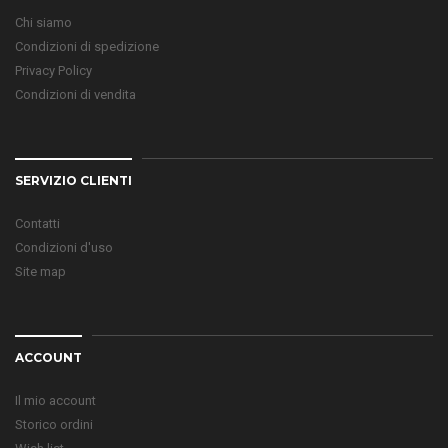
Chi siamo
Condizioni di spedizione
Privacy Policy
Condizioni di vendita
SERVIZIO CLIENTI
Contatti
Condizioni d'uso
Site map
ACCOUNT
Il mio account
Storico ordini