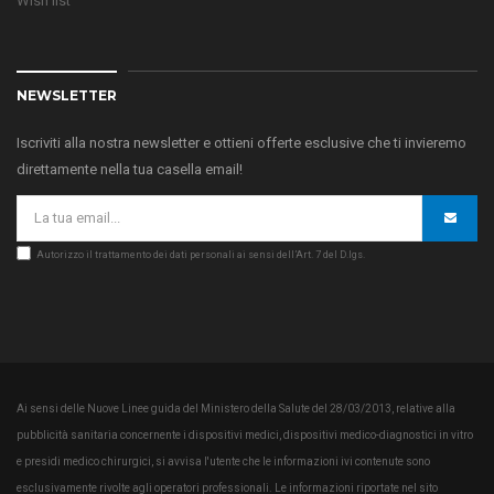
Wish list
NEWSLETTER
Iscriviti alla nostra newsletter e ottieni offerte esclusive che ti invieremo
direttamente nella tua casella email!
Autorizzo il trattamento dei dati personali ai sensi dell’Art. 7 del D.lgs.
Ai sensi delle Nuove Linee guida del Ministero della Salute del 28/03/2013, relative alla
pubblicità sanitaria concernente i dispositivi medici, dispositivi medico-diagnostici in vitro
e presidi medico chirurgici, si avvisa l'utente che le informazioni ivi contenute sono
esclusivamente rivolte agli operatori professionali. Le informazioni riportate nel sito