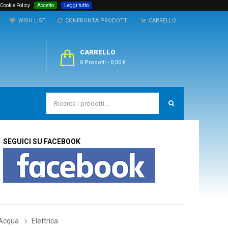
 Cookie Policy
Accetto
Leggi tutto
WISH LIST
CONFRONTA PRODOTTI
CARRELLO
CARRELLO
0 Prodotti
-
0,00 €
SEGUICI SU FACEBOOK
 Acqua
Elettrica