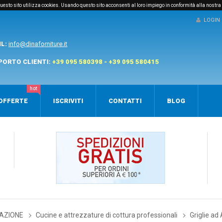
e questo sito utilizza cookies. Usando questo sito acconsenti al loro impiego in conformità alla nostra
LOGIN
IL:
info@dinaforniture.it
PORTO CLIENTI:
+39 095 580398 - +39 095 580415
hot
OFFERTE
ISCRIVITI
CONTATTI
BLOG
AZIONE
Cucine e attrezzature di cottura professionali
Griglie ad