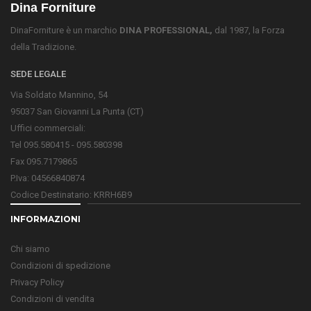
Dina Forniture
DinaForniture è un marchio
DINA PROFESSIONAL,
dal 1987, la Forza
della Tradizione.
SEDE LEGALE
Via Soldato Mannino, 54
95037 San Giovanni La Punta (CT)
Uffici commerciali:
Tel 095.580415 - 095.580398
Fax 095.7179865
P.Iva: 04566840874
Codice Destinatario: KRRH6B9
INFORMAZIONI
Chi siamo
Condizioni di spedizione
Privacy Policy
Condizioni di vendita