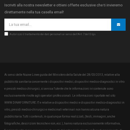
Iscriviti alla nostra newsletter e ottieni offerte esclusive che ti invieremo
direttamente nella tua casella email!
Autorizzo il trattamento dei dati personali ai sensi dell’Art. 7 del D.lgs.
Ai sensi delle Nuove Linee guida del Ministero della Salute del 28/03/2013, relative alla
pubblicità sanitaria concernente i dispositivi medici, dispositivi medico-diagnostici in vitro
e presidi medico chirurgici, si avvisa l'utente che le informazioni ivi contenute sono
esclusivamente rivolte agli operatori professionali. Le informazioni riportate nel sito
WWW.DINAFORNITURE.IT e relative a dispositivi medici e dispositivi medico-diagnostici in
vitro, presidi medico-chirurgici e medicinali veterinari non hanno alcuna natura
pubblicitaria.Tutti i contenuti, in qualunque forma realizzati, (testi, immagini, anche
fotografiche, descrizioni tecniche e non, ecc.), hanno natura esclusivamente informativa,