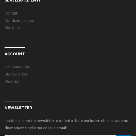
SERVIZIO CLIENTI
Contatti
Condizioni d'uso
Site map
ACCOUNT
Il mio account
Storico ordini
Wish list
NEWSLETTER
Iscriviti alla nostra newsletter e ottieni offerte esclusive che ti invieremo
direttamente nella tua casella email!