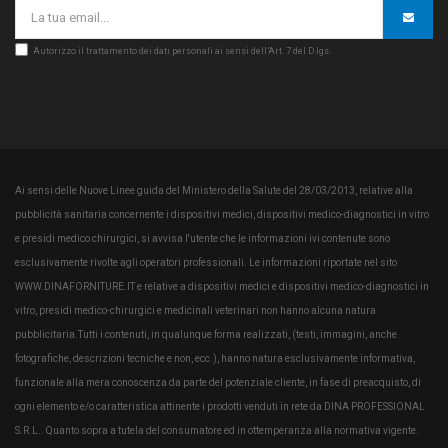
Autorizzo il trattamento dei dati personali ai sensi dell’Art. 7 del D.lgs.
Ai sensi delle Nuove Linee guida del Ministero della Salute del 28/03/2013, relative alla
pubblicità sanitaria concernente i dispositivi medici, dispositivi medico-diagnostici in vitro
e presidi medico chirurgici, si avvisa l'utente che le informazioni ivi contenute sono
esclusivamente rivolte agli operatori professionali. Le informazioni riportate nel sito
WWW.DINAFORNITURE.IT e relative a dispositivi medici e dispositivi medico-diagnostici in
vitro, presidi medico-chirurgici e medicinali veterinari non hanno alcuna natura
pubblicitaria.Tutti i contenuti, in qualunque forma realizzati, (testi, immagini, anche
fotografiche, descrizioni tecniche e non, ecc.), hanno natura esclusivamente informativa,
funzionale alla mera conoscenza da parte del potenziale cliente, in fase di preacquisto, di
ogni elemento e/o caratteristica attinente i prodotti venduti in rete da DINA PROFESSIONAL
S.R.L.. Quanto sopra a tutela del consumatore ed in ottemperanza alla normativa vigente.