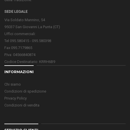
SEDE LEGALE
Via Soldato Mannino, 54
95037 San Giovanni La Punta (CT)
Uffici commerciali:
Tel 095.580415 - 095.580398
Fax 095.7179865
P.Iva: 04566840874
Codice Destinatario: KRRH6B9
INFORMAZIONI
Chi siamo
Condizioni di spedizione
Privacy Policy
Condizioni di vendita