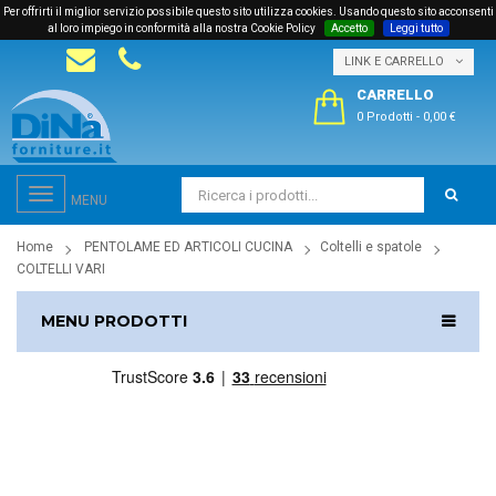
Per offrirti il miglior servizio possibile questo sito utilizza cookies. Usando questo sito acconsenti
al loro impiego in conformità alla nostra Cookie Policy
Accetto
Leggi tutto
LINK E CARRELLO
CARRELLO
0 Prodotti
-
0,00 €
Toggle
MENU
navigation
Home
PENTOLAME ED ARTICOLI CUCINA
Coltelli e spatole
COLTELLI VARI
MENU PRODOTTI