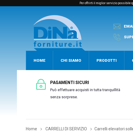
Per offrirti il miglior servizio possibil
EMA
SUP
HOME
CHI SIAMO
PRODOTTI
PAGAMENTI SICURI
Può effettuare acquisti in tutta tranquillità
senza sorprese.
Home
CARRELLI DI SERVIZIO
Carrelli elevatori sol