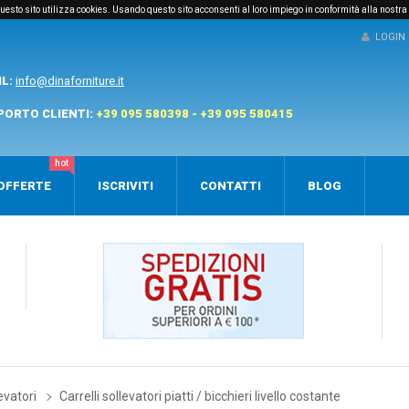
e questo sito utilizza cookies. Usando questo sito acconsenti al loro impiego in conformità alla nostra
LOGIN
IL:
info@dinaforniture.it
PORTO CLIENTI:
+39 095 580398 - +39 095 580415
hot
OFFERTE
ISCRIVITI
CONTATTI
BLOG
levatori
Carrelli sollevatori piatti / bicchieri livello costante