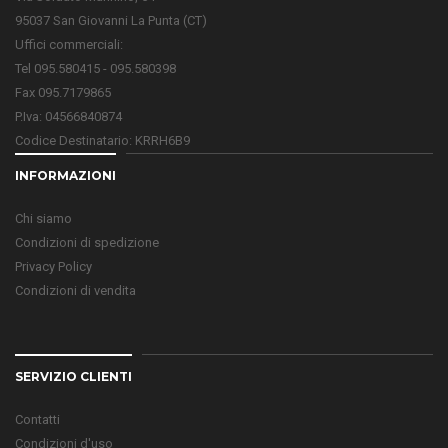
95037 San Giovanni La Punta (CT)
Uffici commerciali:
Tel 095.580415 - 095.580398
Fax 095.7179865
P.Iva: 04566840874
Codice Destinatario: KRRH6B9
INFORMAZIONI
Chi siamo
Condizioni di spedizione
Privacy Policy
Condizioni di vendita
SERVIZIO CLIENTI
Contatti
Condizioni d'uso