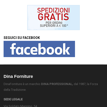
SEGUICI SU FACEBOOK
Dina Forniture
DinaForniture è un marchio
DINA PROFESSIONAL,
dal 1987, la Forza
della Tradizione.
SEDE LEGALE
Via Soldato Mannino, 54