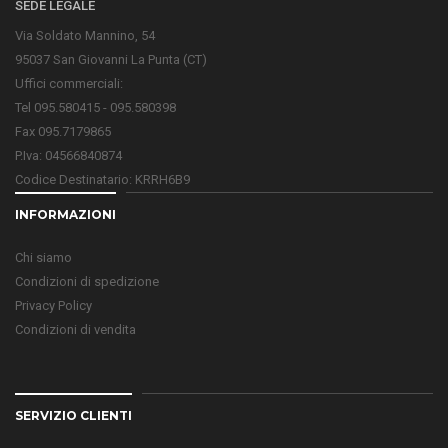
SEDE LEGALE
Via Soldato Mannino, 54
95037 San Giovanni La Punta (CT)
Uffici commerciali:
Tel 095.580415 - 095.580398
Fax 095.7179865
P.Iva: 04566840874
Codice Destinatario: KRRH6B9
INFORMAZIONI
Chi siamo
Condizioni di spedizione
Privacy Policy
Condizioni di vendita
SERVIZIO CLIENTI