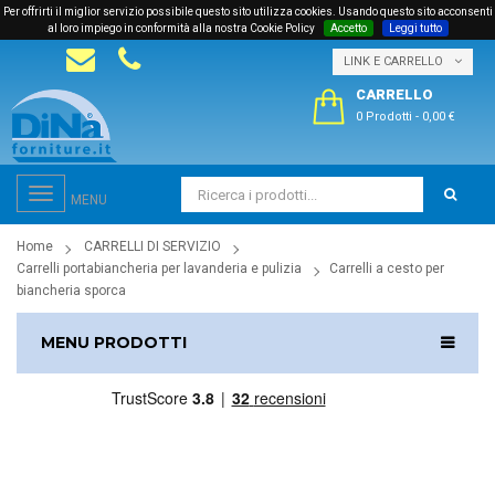
Per offrirti il miglior servizio possibile questo sito utilizza cookies. Usando questo sito acconsenti
al loro impiego in conformità alla nostra Cookie Policy
Accetto
Leggi tutto
LINK E CARRELLO
CARRELLO
0 Prodotti
-
0,00 €
Toggle
MENU
navigation
Home
CARRELLI DI SERVIZIO
Carrelli portabiancheria per lavanderia e pulizia
Carrelli a cesto per
biancheria sporca
MENU PRODOTTI