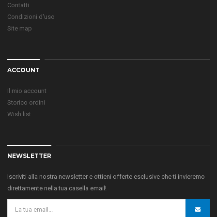
Contatti
Condizioni d'uso
Site map
ACCOUNT
Il mio account
Storico ordini
Wish list
NEWSLETTER
Iscriviti alla nostra newsletter e ottieni offerte esclusive che ti invieremo
direttamente nella tua casella email!