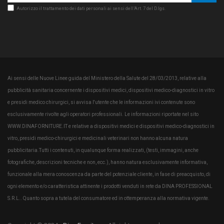
Autorizzo il trattamento dei dati personali ai sensi dell’Art. 7 del D.lgs.
Ai sensi delle Nuove Linee guida del Ministero della Salute del 28/03/2013, relative alla
pubblicità sanitaria concernente i dispositivi medici, dispositivi medico-diagnostici in vitro
e presidi medico chirurgici, si avvisa l'utente che le informazioni ivi contenute sono
esclusivamente rivolte agli operatori professionali. Le informazioni riportate nel sito
WWW.DINAFORNITURE.IT e relative a dispositivi medici e dispositivi medico-diagnostici in
vitro, presidi medico-chirurgici e medicinali veterinari non hanno alcuna natura
pubblicitaria.Tutti i contenuti, in qualunque forma realizzati, (testi, immagini, anche
fotografiche, descrizioni tecniche e non, ecc.), hanno natura esclusivamente informativa,
funzionale alla mera conoscenza da parte del potenziale cliente, in fase di preacquisto, di
ogni elemento e/o caratteristica attinente i prodotti venduti in rete da DINA PROFESSIONAL
S.R.L.. Quanto sopra a tutela del consumatore ed in ottemperanza alla normativa vigente.