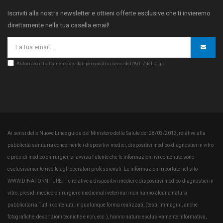
Iscriviti alla nostra newsletter e ottieni offerte esclusive che ti invieremo
direttamente nella tua casella email!
Autorizzo il trattamento dei dati personali ai sensi dell’Art. 7 del D.lgs.
Ai sensi delle Nuove Linee guida del Ministero della Salute del 28/03/2013, relative alla
pubblicità sanitaria concernente i dispositivi medici, dispositivi medico-diagnostici in vitro
e presidi medico chirurgici, si avvisa l'utente che le informazioni ivi contenute sono
esclusivamente rivolte agli operatori professionali. Le informazioni riportate nel sito
WWW.DINAFORNITURE.IT e relative a dispositivi medici e dispositivi medico-diagnostici in
vitro, presidi medico-chirurgici e medicinali veterinari non hanno alcuna natura
pubblicitaria.Tutti i contenuti, in qualunque forma realizzati, (testi, immagini, anche
fotografiche, descrizioni tecniche e non, ecc.), hanno natura esclusivamente informativa,