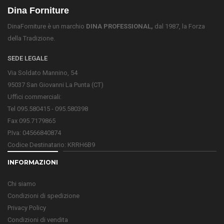
Dina Forniture
DinaForniture è un marchio
DINA PROFESSIONAL,
dal 1987, la Forza
della Tradizione.
SEDE LEGALE
Via Soldato Mannino, 54
95037 San Giovanni La Punta (CT)
Uffici commerciali:
Tel 095.580415 - 095.580398
Fax 095.7179865
P.Iva: 04566840874
Codice Destinatario: KRRH6B9
INFORMAZIONI
Chi siamo
Condizioni di spedizione
Privacy Policy
Condizioni di vendita