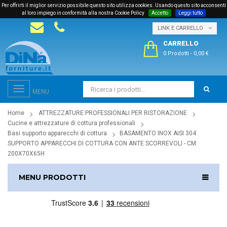
Per offrirti il miglior servizio possibile questo sito utilizza cookies. Usando questo sito acconsenti
al loro impiego in conformità alla nostra Cookie Policy
Accetto
Leggi tutto
LINK E CARRELLO
CARRELLO
0 Prodotti
-
0,00 €
Toggle
MENU
navigation
Home
ATTREZZATURE PROFESSIONALI PER RISTORAZIONE
Cucine e attrezzature di cottura professionali
Basi supporto apparecchi di cottura
BASAMENTO INOX AISI 304
SUPPORTO APPARECCHI DI COTTURA CON ANTE SCORREVOLI - CM.
200X70X65H
MENU PRODOTTI