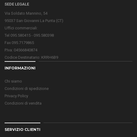
SEDE LEGALE
Via Soldato Mannino, 54
95037 San Giovanni La Punta (CT)
Uffici commerciali:
Tel 095.580415 - 095.580398
Fax 095.7179865
P.Iva: 04566840874
Codice Destinatario: KRRH6B9
INFORMAZIONI
Chi siamo
Condizioni di spedizione
Privacy Policy
Condizioni di vendita
SERVIZIO CLIENTI