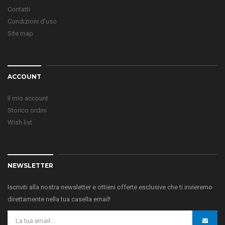
Contatti
Condizioni d'uso
Site map
ACCOUNT
Il mio account
Storico ordini
Wish list
NEWSLETTER
Iscriviti alla nostra newsletter e ottieni offerte esclusive che ti invieremo
direttamente nella tua casella email!