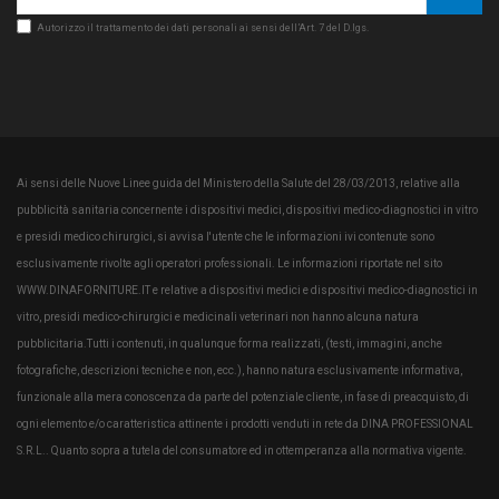
Autorizzo il trattamento dei dati personali ai sensi dell’Art. 7 del D.lgs.
Ai sensi delle Nuove Linee guida del Ministero della Salute del 28/03/2013, relative alla
pubblicità sanitaria concernente i dispositivi medici, dispositivi medico-diagnostici in vitro
e presidi medico chirurgici, si avvisa l'utente che le informazioni ivi contenute sono
esclusivamente rivolte agli operatori professionali. Le informazioni riportate nel sito
WWW.DINAFORNITURE.IT e relative a dispositivi medici e dispositivi medico-diagnostici in
vitro, presidi medico-chirurgici e medicinali veterinari non hanno alcuna natura
pubblicitaria.Tutti i contenuti, in qualunque forma realizzati, (testi, immagini, anche
fotografiche, descrizioni tecniche e non, ecc.), hanno natura esclusivamente informativa,
funzionale alla mera conoscenza da parte del potenziale cliente, in fase di preacquisto, di
ogni elemento e/o caratteristica attinente i prodotti venduti in rete da DINA PROFESSIONAL
S.R.L.. Quanto sopra a tutela del consumatore ed in ottemperanza alla normativa vigente.