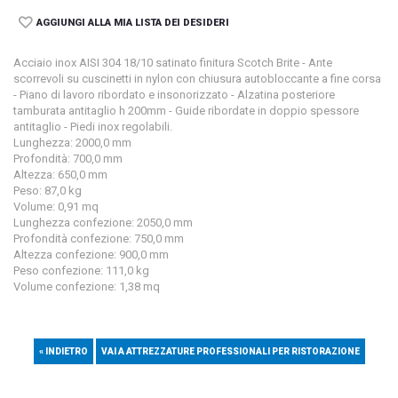
AGGIUNGI ALLA MIA LISTA DEI DESIDERI
Acciaio inox AISI 304 18/10 satinato finitura Scotch Brite - Ante
scorrevoli su cuscinetti in nylon con chiusura autobloccante a fine corsa
- Piano di lavoro ribordato e insonorizzato - Alzatina posteriore
tamburata antitaglio h 200mm - Guide ribordate in doppio spessore
antitaglio - Piedi inox regolabili.
Lunghezza: 2000,0 mm
Profondità: 700,0 mm
Altezza: 650,0 mm
Peso: 87,0 kg
Volume: 0,91 mq
Lunghezza confezione: 2050,0 mm
Profondità confezione: 750,0 mm
Altezza confezione: 900,0 mm
Peso confezione: 111,0 kg
Volume confezione: 1,38 mq
« INDIETRO
VAI A ATTREZZATURE PROFESSIONALI PER RISTORAZIONE