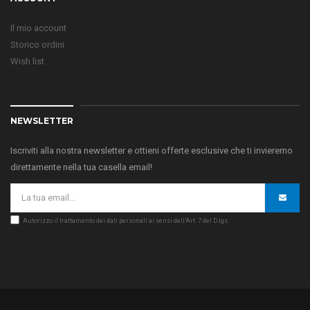
Il mio account
Storico ordini
Wish list
NEWSLETTER
Iscriviti alla nostra newsletter e ottieni offerte esclusive che ti invieremo
direttamente nella tua casella email!
Autorizzo il trattamento dei dati personali ai sensi dell’Art. 7 del D.lgs.