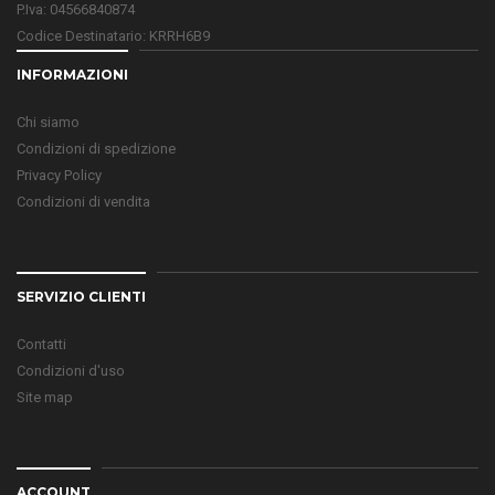
P.Iva: 04566840874
Codice Destinatario: KRRH6B9
INFORMAZIONI
Chi siamo
Condizioni di spedizione
Privacy Policy
Condizioni di vendita
SERVIZIO CLIENTI
Contatti
Condizioni d'uso
Site map
ACCOUNT