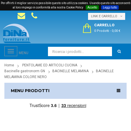
Per offrirti il miglior servizio possibile questo sito utilizza cookies. Usando questo sito acconsenti
al loro impiego in conformità alla nostra Cookie Policy
Accetto
Leggi tutto
LINK E CARRELLO
CARRELLO
0 Prodotti
-
0,00 €
Toggle
MENU
navigation
Home
PENTOLAME ED ARTICOLI CUCINA
Bacinelle gastronorm GN
BACINELLE MELAMINA
BACINELLE
MELAMINA COLORE NERO
MENU PRODOTTI