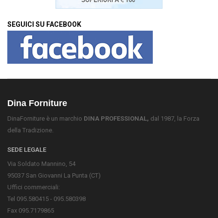
SEGUICI SU FACEBOOK
Dina Forniture
DinaForniture è un marchio
DINA PROFESSIONAL,
dal 1987, la Forza
della Tradizione.
SEDE LEGALE
Via Soldato Mannino, 54
95037 San Giovanni La Punta (CT)
Uffici commerciali:
Tel 095.580415 - 095.580398
Fax 095.7179865