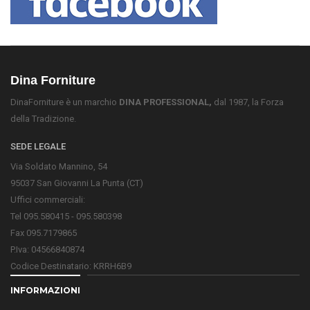
Dina Forniture
DinaForniture è un marchio
DINA PROFESSIONAL,
dal 1987, la Forza
della Tradizione.
SEDE LEGALE
Via Soldato Mannino, 54
95037 San Giovanni La Punta (CT)
Uffici commerciali:
Tel 095.580415 - 095.580398
Fax 095.7179865
P.Iva: 04566840874
Codice Destinatario: KRRH6B9
INFORMAZIONI