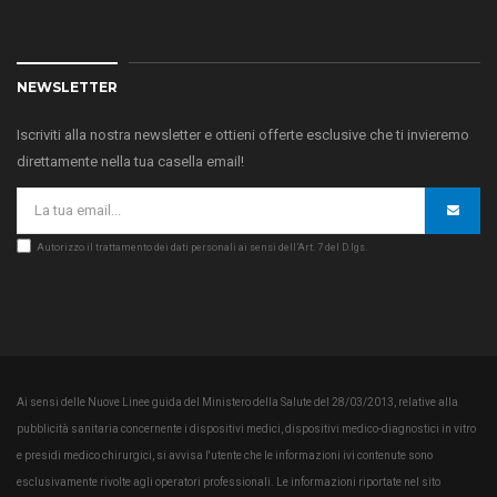
NEWSLETTER
Iscriviti alla nostra newsletter e ottieni offerte esclusive che ti invieremo
direttamente nella tua casella email!
Autorizzo il trattamento dei dati personali ai sensi dell’Art. 7 del D.lgs.
Ai sensi delle Nuove Linee guida del Ministero della Salute del 28/03/2013, relative alla
pubblicità sanitaria concernente i dispositivi medici, dispositivi medico-diagnostici in vitro
e presidi medico chirurgici, si avvisa l'utente che le informazioni ivi contenute sono
esclusivamente rivolte agli operatori professionali. Le informazioni riportate nel sito