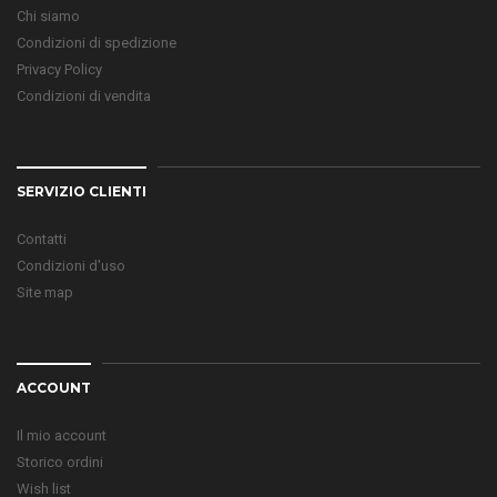
Chi siamo
Condizioni di spedizione
Privacy Policy
Condizioni di vendita
SERVIZIO CLIENTI
Contatti
Condizioni d'uso
Site map
ACCOUNT
Il mio account
Storico ordini
Wish list