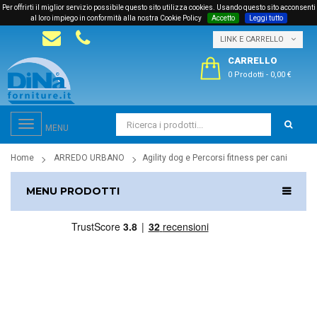
Per offrirti il miglior servizio possibile questo sito utilizza cookies. Usando questo sito acconsenti
al loro impiego in conformità alla nostra Cookie Policy
Accetto
Leggi tutto
LINK E CARRELLO
CARRELLO
0 Prodotti
-
0,00 €
Toggle
MENU
navigation
Home
ARREDO URBANO
Agility dog e Percorsi fitness per cani
MENU PRODOTTI