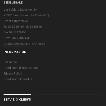
SEDE LEGALE
Via Soldato Mannino, 54
95037 San Giovanni La Punta (CT)
Uffici commerciali:
Tel 095.580415 - 095.580398
Fax 095.7179865
P.Iva: 04566840874
Codice Destinatario: KRRH6B9
INFORMAZIONI
Chi siamo
Condizioni di spedizione
Privacy Policy
Condizioni di vendita
SERVIZIO CLIENTI