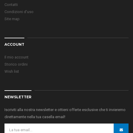
Contatti
Condizioni d'uso
Site map
ACCOUNT
Il mio account
Storico ordini
Wish list
NEWSLETTER
Iscriviti alla nostra newsletter e ottieni offerte esclusive che ti invieremo
direttamente nella tua casella email!