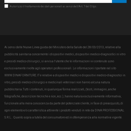
Autorizzo il trattamento dei dati personali ai sensi dell’Art. 7 del D.lgs.
Ai sensi delle Nuove Linee guida del Ministero della Salute del 28/03/2013, relative alla
pubblicità sanitaria concernente i dispositivi medici, dispositivi medico-diagnostici in vitro
e presidi medico chirurgici, si avvisa l'utente che le informazioni ivi contenute sono
esclusivamente rivolte agli operatori professionali. Le informazioni riportate nel sito
WWW.DINAFORNITURE.IT e relative a dispositivi medici e dispositivi medico-diagnostici in
vitro, presidi medico-chirurgici e medicinali veterinari non hanno alcuna natura
pubblicitaria.Tutti i contenuti, in qualunque forma realizzati, (testi, immagini, anche
fotografiche, descrizioni tecniche e non, ecc.), hanno natura esclusivamente informativa,
funzionale alla mera conoscenza da parte del potenziale cliente, in fase di preacquisto, di
ogni elemento e/o caratteristica attinente i prodotti venduti in rete da DINA PROFESSIONAL
S.R.L.. Quanto sopra a tutela del consumatore ed in ottemperanza alla normativa vigente.